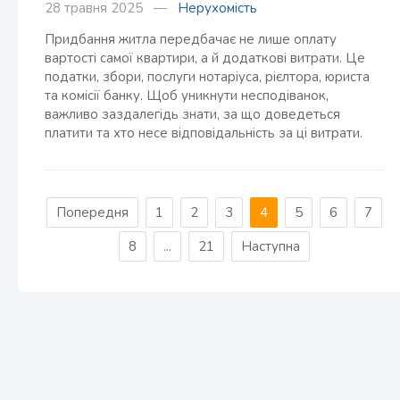
28 травня 2025 —
Нерухомість
Придбання житла передбачає не лише оплату
вартості самої квартири, а й додаткові витрати. Це
податки, збори, послуги нотаріуса, рієлтора, юриста
та комісії банку. Щоб уникнути несподіванок,
важливо заздалегідь знати, за що доведеться
платити та хто несе відповідальність за ці витрати.
Попередня
1
2
3
4
5
6
7
8
...
21
Наступна