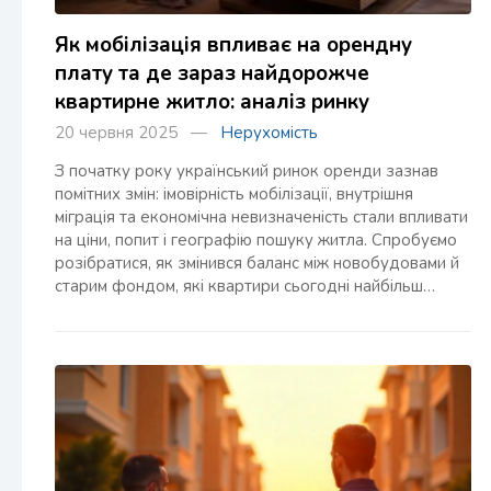
Як мобілізація впливає на орендну
плату та де зараз найдорожче
квартирне житло: аналіз ринку
20 червня 2025 —
Нерухомість
З початку року український ринок оренди зазнав
помітних змін: імовірність мобілізації, внутрішня
міграція та економічна невизначеність стали впливати
на ціни, попит і географію пошуку житла. Спробуємо
розібратися, як змінився баланс між новобудовами й
старим фондом, які квартири сьогодні найбільш…