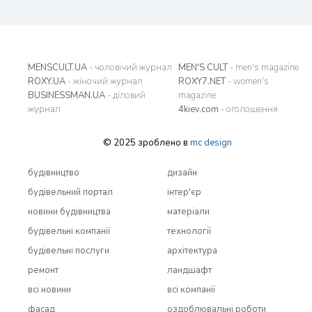
MENSCULT.UA
- чоловічий журнал
MEN'S CULT
- men's magazine
ROXY.UA
- жіночий журнал
ROXY7.NET
- women's
BUSINESSMAN.UA
- діловий
magazine
журнал
4kiev.com
- оголошення
© 2025 зроблено в
mc design
будівництво
дизайн
будівельний портал
інтер'єр
новини будівництва
матеріали
будівельні компанії
технології
будівельні послуги
архітектура
ремонт
ландшафт
всi новини
всi компанії
фасад
оздоблювальні роботи