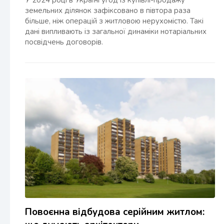
У 2024 році в Україні угод із купівлі-продажу
земельних ділянок зафіксовано в півтора раза
більше, ніж операцій з житловою нерухомістю. Такі
дані випливають із загальної динаміки нотаріальних
посвідчень договорів.
Повоєнна відбудова серійним житлом: