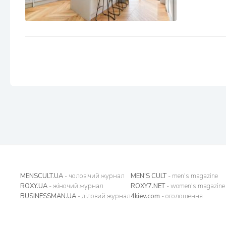
MENSCULT.UA
- чоловічий журнал
MEN'S CULT
- men's magazine
ROXY.UA
- жіночий журнал
ROXY7.NET
- women's magazine
BUSINESSMAN.UA
- діловий журнал
4kiev.com
- оголошення