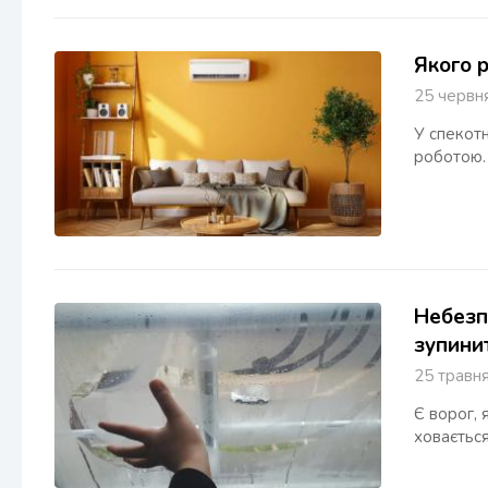
Якого 
25 черв
У спекотн
роботою.
Небезп
зупини
25 трав
Є ворог, 
ховається