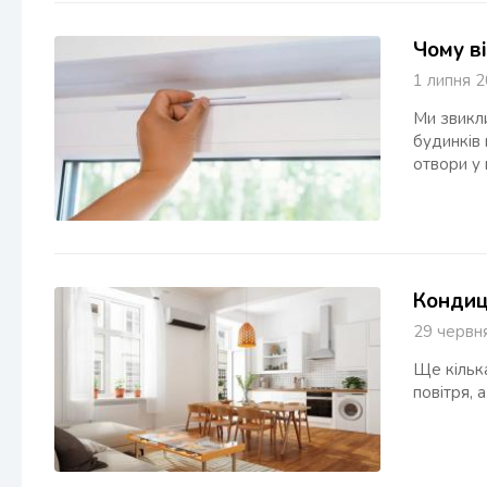
Чому в
1 липня
Ми звикли
будинків 
отвори у 
Кондиці
29 черв
Ще кільк
повітря, 