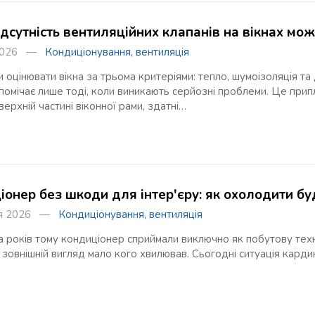
ідсутність вентиляційних клапанів на вікнах мо
 2026 —
Кондиціонування, вентиляція
 оцінювати вікна за трьома критеріями: тепло, шумоізоляція та 
помічає лише тоді, коли виникають серйозні проблеми. Це припли
верхній частині віконної рами, здатні…
онер без шкоди для інтер'єру: як охолодити буд
ня 2026 —
Кондиціонування, вентиляція
а років тому кондиціонер сприймали виключно як побутову тех
а зовнішній вигляд мало кого хвилював. Сьогодні ситуація карди