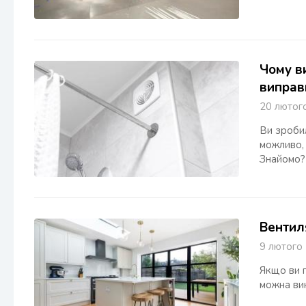
Чому ви
виправ
20 люто
Ви зробил
можливо, 
Знайомо?
Вентиля
9 лютог
Якщо ви п
можна вик