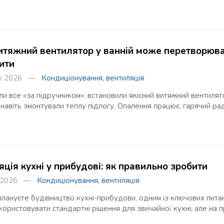
тяжний вентилятор у ванній може перетворювати 
ити
го 2026 —
Кондиціонування, вентиляція
и все «за підручником»: встановили якісний витяжний вентилято
навіть змонтували теплу підлогу. Опалення працює, гарячий рад
ція кухні у прибудові: як правильно зробити
о 2026 —
Кондиціонування, вентиляція
лануєте будівництво кухні-прибудови, одним із ключових пита
ористовувати стандартні рішення для звичайної кухні, але на 