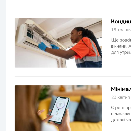
Кондиц
19 трав
Ще зовсі
вікнами. 
для утри
Мінімал
29 квіт
Є речі, п
неможливо
дедалі ча