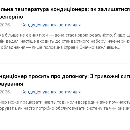
льна температура кондиціонера: як залишатися 
оенергію
я 2026 —
Кондиціонування, вентиляція
ка більше не є винятком — вона стає новою реальністю. Якщо щ
він дедалі частіше входить до стандартного набору інженерни
 обладнання — лише половина справи. Значно важливіше…
ндиціонер просить про допомогу: 3 тривожні сиг
овування
я 2026 —
Кондиціонування, вентиляція
ер може працювати навіть тоді, коли всередині вже починають
орувати, як часто потрібно обслуговувати систему та чим ризик