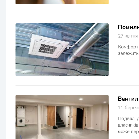
Помилк
27 квіт
Комфорт у
залежить 
Вентил
11 бере
Подвалі д
власників
може пер