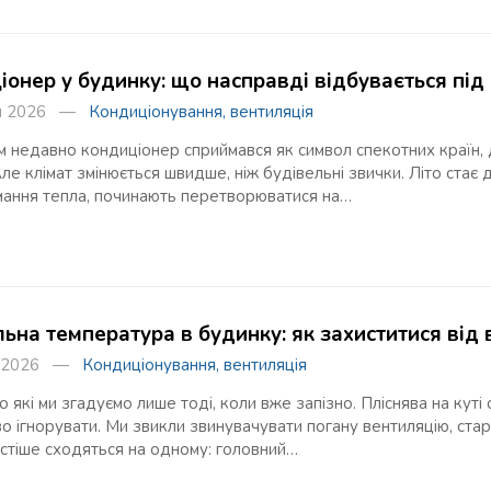
іонер у будинку: що насправді відбувається під
ня 2026 —
Кондиціонування, вентиляція
м недавно кондиціонер сприймався як символ спекотних країн, 
Але клімат змінюється швидше, ніж будівельні звички. Літо стає
мання тепла, починають перетворюватися на…
ьна температура в будинку: як захиститися від в
ня 2026 —
Кондиціонування, вентиляція
ро які ми згадуємо лише тоді, коли вже запізно. Пліснява на куті 
 ігнорувати. Ми звикли звинувачувати погану вентиляцію, старі
стіше сходяться на одному: головний…