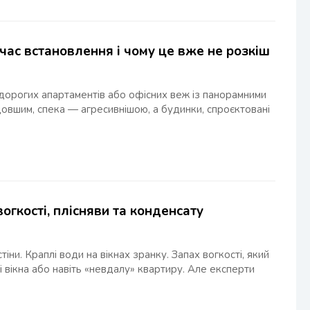
 час встановлення і чому це вже не розкіш
дорогих апартаментів або офісних веж із панорамними
 довшим, спека — агресивнішою, а будинки, спроєктовані
огкості, плісняви та конденсату
стіни. Краплі води на вікнах зранку. Запах вогкості, який
 вікна або навіть «невдалу» квартиру. Але експерти