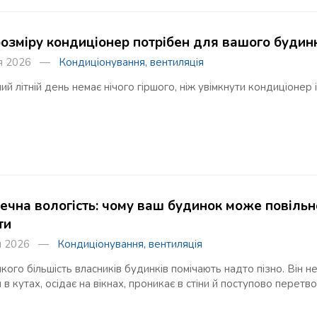
розміру кондиціонер потрібен для вашого будинк
ня 2026 —
Кондиціонування, вентиляція
ий літній день немає нічого гіршого, ніж увімкнути кондиціонер 
ечна вологість: чому ваш будинок може повільно 
ти
ня 2026 —
Кондиціонування, вентиляція
якого більшість власників будинків помічають надто пізно. Він не 
 в кутах, осідає на вікнах, проникає в стіни й поступово пере