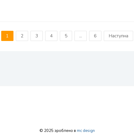
1
2
3
4
5
...
6
Наступна
© 2025 зроблено в
mc design