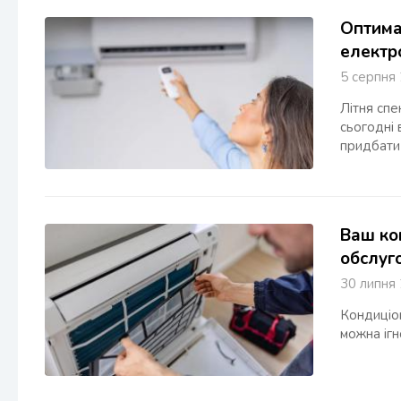
Оптима
електр
5 серпн
Літня спе
сьогодні 
придбати
Ваш ко
обслуг
30 липн
Кондиціон
можна ігн