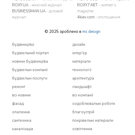
ROXY.UA
- жіночий журнал
ROXY7.NET
- women's
BUSINESSMAN.UA
- діловий
magazine
журнал
4kiev.com
- оголошення
© 2025 зроблено в
mc design
будівництво
дизайн
будівельний портал
інтер'єр
новини будівництва
матеріали
будівельні компанії
технології
будівельні послуги
архітектура
ремонт
ландшафт
всi новини
всi компанії
фасад
оздоблювальні роботи
опалення
благоустрій
сантехніка
покрівельні матеріали
каналізація
освітлення