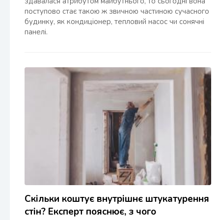
здавалася атрибутом майбутнього, то сьогодні вона
поступово стає такою ж звичною частиною сучасного
будинку, як кондиціонер, тепловий насос чи сонячні
панелі.
Скільки коштує внутрішнє штукатурення
стін? Експерт пояснює, з чого