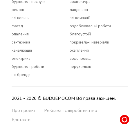
будівельні послуги
архітектура
ремонт
ландшафт
всi новини
всi компанії
фасад
оздоблювальні роботи
опалення
благоустрій
сантехніка
покрівельні матеріали
каналізація
освітлення
електрика
водопровід
будівельні роботи
нерухомість
всi бренди
2021 - 2026 © BUDUEMO.COM Всі права захищені.
Про проект
Реклама і співробітництво
Контакти