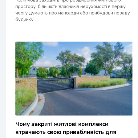
Коли мова заходить про розширення житлового
простору, більшість власників нерухомості в першу
чергу думають про мансарди або прибудови позаду
будинку.
Чому закриті житлові комплекси
втрачають свою привабливість для