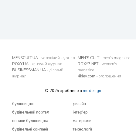
MENSCULT.UA
- чоловічий журнал
MEN'S CULT
- men's magazine
ROXY.UA
- жіночий журнал
ROXY7.NET
- women's
BUSINESSMAN.UA
- діловий
magazine
журнал
4kiev.com
- оголошення
© 2025 зроблено в
mc design
будівництво
дизайн
будівельний портал
інтер'єр
новини будівництва
матеріали
будівельні компанії
технології