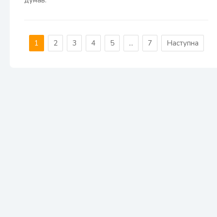
думав.
1
2
3
4
5
...
7
Наступна