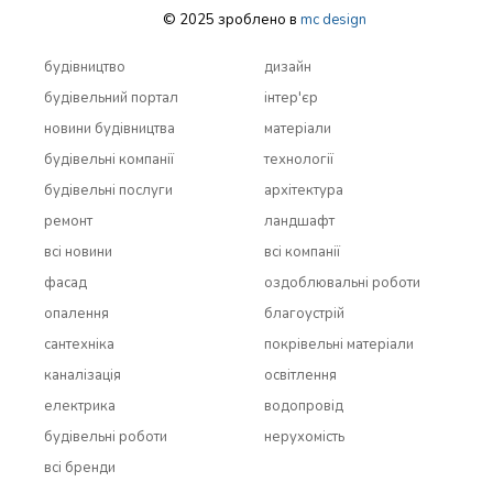
© 2025 зроблено в
mc design
будівництво
дизайн
будівельний портал
інтер'єр
новини будівництва
матеріали
будівельні компанії
технології
будівельні послуги
архітектура
ремонт
ландшафт
всi новини
всi компанії
фасад
оздоблювальні роботи
опалення
благоустрій
сантехніка
покрівельні матеріали
каналізація
освітлення
електрика
водопровід
будівельні роботи
нерухомість
всi бренди