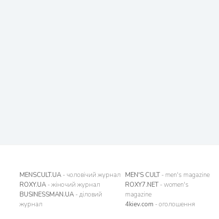
MENSCULT.UA
- чоловічий журнал
MEN'S CULT
- men's magazine
ROXY.UA
- жіночий журнал
ROXY7.NET
- women's
BUSINESSMAN.UA
- діловий
magazine
журнал
4kiev.com
- оголошення