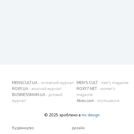
MENSCULT.UA
- чоловічий журнал
MEN'S CULT
- men's magazine
ROXY.UA
- жіночий журнал
ROXY7.NET
- women's
BUSINESSMAN.UA
- діловий
magazine
журнал
4kiev.com
- оголошення
© 2025 зроблено в
mc design
будівництво
дизайн