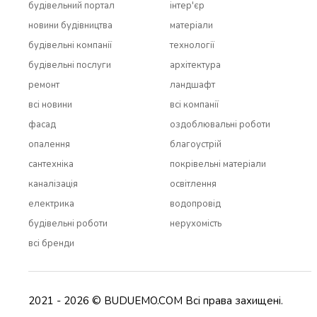
будівельний портал
інтер'єр
новини будівництва
матеріали
будівельні компанії
технології
будівельні послуги
архітектура
ремонт
ландшафт
всi новини
всi компанії
фасад
оздоблювальні роботи
опалення
благоустрій
сантехніка
покрівельні матеріали
каналізація
освітлення
електрика
водопровід
будівельні роботи
нерухомість
всi бренди
2021 - 2026 © BUDUEMO.COM Всі права захищені.