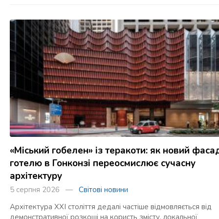
«Міський гобелен» із теракоти: як новий фаса
готелю в Гонконзі переосмислює сучасну
архітектуру
5 серпня 2026 —
Світові новини
Архітектура XXI століття дедалі частіше відмовляється від
демонстративної розкоші на користь змісту, локальної