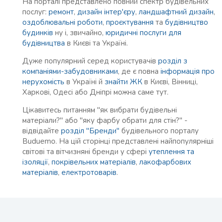
На порталі представлено повний спектр будівельних
послуг:
ремонт
,
дизайн інтер'єру
,
ландшафтний дизайн
,
оздоблювальні роботи
,
проєктування
та
будівництво
будинків
ну і, звичайно,
юридичні послуги для
будівництва
в Києві та Україні.
Дуже популярний серед користувачів
розділ з
компаніями-забудовниками
, де є повна
інформація про
нерухомість
в Україні й
знайти ЖК
в Києві, Вінниці,
Харкові, Одесі або Дніпрі можна саме тут.
Цікавитесь питанням "як вибрати будівельні
матеріали?" або "яку фарбу обрати для стін?" -
відвідайте
розділ "Бренди"
будівельного порталу
Buduemo. На цій сторінці представлені найпопулярніші
світові та вітчизняні бренди у сфері
утеплення та
ізоляції
,
покрівельних матеріалів
,
лакофарбових
матеріалів
,
електротоварів
.