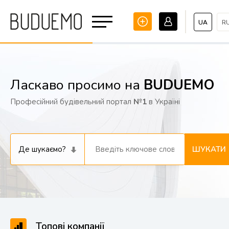
UA
R
Ласкаво просимо на
BUDUEMO
Професійний будівельний портал
№1
в Україні
Де шукаємо?
ШУКАТИ
Топові компанії