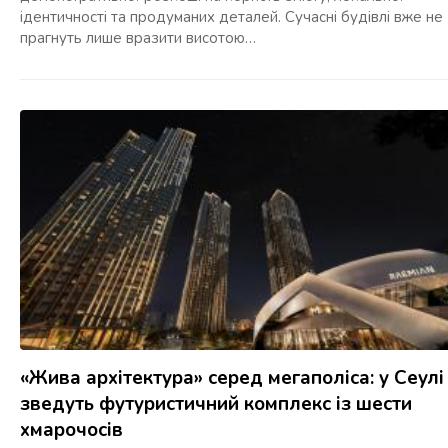
ідентичності та продуманих деталей. Сучасні будівлі вже не
прагнуть лише вразити висотою…
«Жива архітектура» серед мегаполіса: у Сеулі
зведуть футуристичний комплекс із шести
хмарочосів