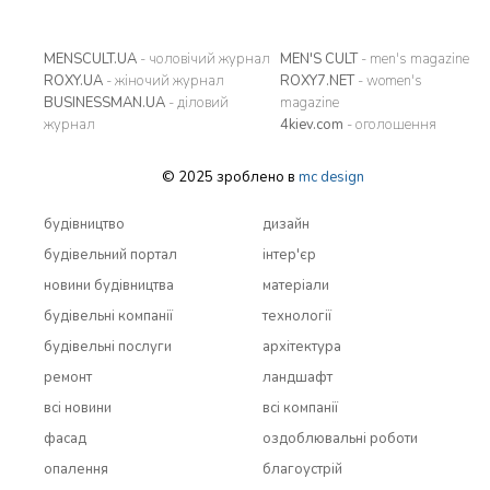
MENSCULT.UA
- чоловічий журнал
MEN'S CULT
- men's magazine
ROXY.UA
- жіночий журнал
ROXY7.NET
- women's
BUSINESSMAN.UA
- діловий
magazine
журнал
4kiev.com
- оголошення
© 2025 зроблено в
mc design
будівництво
дизайн
будівельний портал
інтер'єр
новини будівництва
матеріали
будівельні компанії
технології
будівельні послуги
архітектура
ремонт
ландшафт
всi новини
всi компанії
фасад
оздоблювальні роботи
опалення
благоустрій