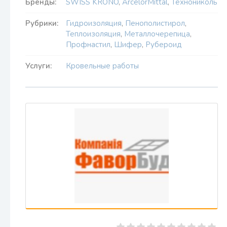
Бренды:
SWISS KRONO
,
ArcelorMittal
,
Технониколь
Рубрики:
Гидроизоляция
,
Пенополистирол
,
Теплоизоляция
,
Металлочерепица
,
Профнастил
,
Шифер
,
Рубероид
Услуги:
Кровельные работы