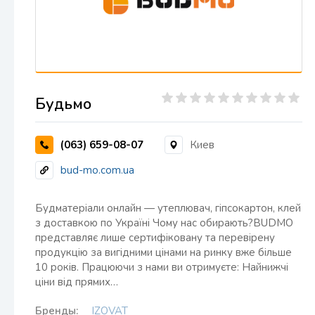
Будьмо
(063) 659-08-07
Киев
bud-mo.com.ua
Будматеріали онлайн — утеплювач, гіпсокартон, клей
з доставкою по Україні Чому нас обирають?BUDMO
представляє лише сертифіковану та перевірену
продукцію за вигідними цінами на ринку вже більше
10 років. Працюючи з нами ви отримуєте: Найнижчі
ціни від прямих…
Бренды:
IZOVAT