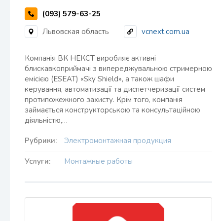
(093) 579-63-25
Львовская область
vcnext.com.ua
Компанія ВК НЕКСТ виробляє активні
блискавкоприймачі з випереджувальною стримерною
емісією (ESEAT) «Sky Shield», а також шафи
керування, автоматизації та диспетчеризації систем
протипожежного захисту. Крім того, компанія
займається конструкторською та консультаційною
діяльністю,…
Рубрики:
Электромонтажная продукция
Услуги:
Монтажные работы