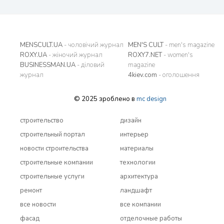
MENSCULT.UA
- чоловічий журнал
MEN'S CULT
- men's magazine
ROXY.UA
- жіночий журнал
ROXY7.NET
- women's
BUSINESSMAN.UA
- діловий
magazine
журнал
4kiev.com
- оголошення
© 2025 зроблено в
mc design
строительство
дизайн
строительный портал
интерьер
новости строительства
материалы
строительные компании
технологии
строительные услуги
архитектура
ремонт
ландшафт
все новости
все компании
фасад
отделочные работы