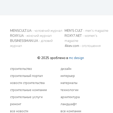
MENSCULT.UA
- чоловічий журнал
MEN'S CULT
- men's magazine
ROXY.UA
- жіночий журнал
ROXY7.NET
- women's
BUSINESSMAN.UA
- діловий
magazine
журнал
4kiev.com
- оголошення
© 2025 зроблено в
mc design
строительство
дизайн
строительный портал
интерьер
новости строительства
материалы
строительные компании
технологии
строительные услуги
архитектура
ремонт
ландшафт
все новости
все компании