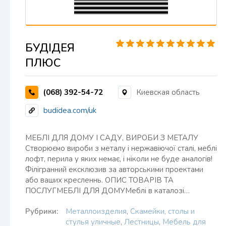
БУДІДЕЯ
ПЛЮС
(068) 392-54-72
Киевская область
budidea.com/uk
МЕБЛІ ДЛЯ ДОМУ І САДУ, ВИРОБИ З МЕТАЛУ
Створюємо вироби з металу і нержавіючої сталі, меблі
лофт, перила у яких немає, і ніколи не буде аналогів!
Філігранний ексклюзив за авторськими проектами
або ваших кресленнь. ОПИС ТОВАРІВ ТА
ПОСЛУГМЕБЛІ ДЛЯ ДОМУМеблі в каталозі…
Рубрики:
Металлоизделия
,
Скамейки, столы и
стулья уличные
,
Лестницы
,
Мебель для