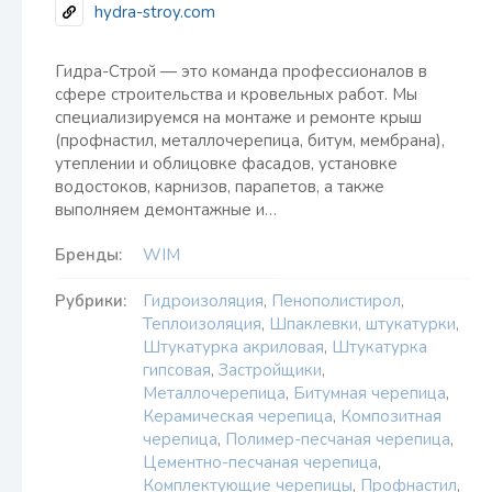
hydra-stroy.com
Гидра-Строй — это команда профессионалов в
сфере строительства и кровельных работ. Мы
специализируемся на монтаже и ремонте крыш
(профнастил, металлочерепица, битум, мембрана),
утеплении и облицовке фасадов, установке
водостоков, карнизов, парапетов, а также
выполняем демонтажные и…
Бренды:
WIM
Рубрики:
Гидроизоляция
,
Пенополистирол
,
Теплоизоляция
,
Шпаклевки, штукатурки
,
Штукатурка акриловая
,
Штукатурка
гипсовая
,
Застройщики
,
Металлочерепица
,
Битумная черепица
,
Керамическая черепица
,
Композитная
черепица
,
Полимер-песчаная черепица
,
Цементно-песчаная черепица
,
Комплектующие черепицы
,
Профнастил
,