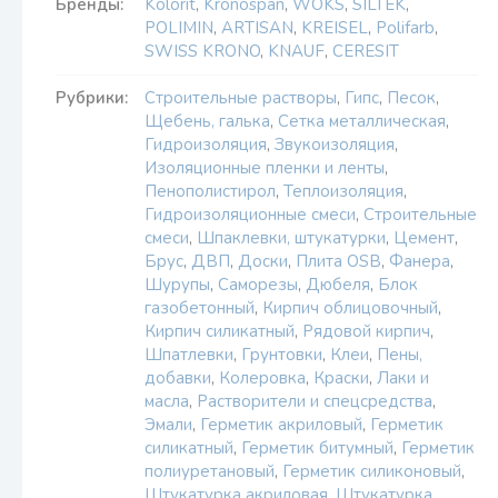
Бренды:
Kolorit
,
Kronospan
,
WOKS
,
SILTEK
,
POLIMIN
,
ARTISAN
,
KREISEL
,
Polifarb
,
SWISS KRONO
,
KNAUF
,
CERESIT
Рубрики:
Строительные растворы
,
Гипс
,
Песок
,
Щебень, галька
,
Сетка металлическая
,
Гидроизоляция
,
Звукоизоляция
,
Изоляционные пленки и ленты
,
Пенополистирол
,
Теплоизоляция
,
Гидроизоляционные смеси
,
Строительные
смеси
,
Шпаклевки, штукатурки
,
Цемент
,
Брус
,
ДВП
,
Доски
,
Плита OSB
,
Фанера
,
Шурупы
,
Саморезы
,
Дюбеля
,
Блок
газобетонный
,
Кирпич облицовочный
,
Кирпич силикатный
,
Рядовой кирпич
,
Шпатлевки
,
Грунтовки
,
Клеи
,
Пены,
добавки
,
Колеровка
,
Краски
,
Лаки и
масла
,
Растворители и спецсредства
,
Эмали
,
Герметик акриловый
,
Герметик
силикатный
,
Герметик битумный
,
Герметик
полиуретановый
,
Герметик силиконовый
,
Штукатурка акриловая
,
Штукатурка