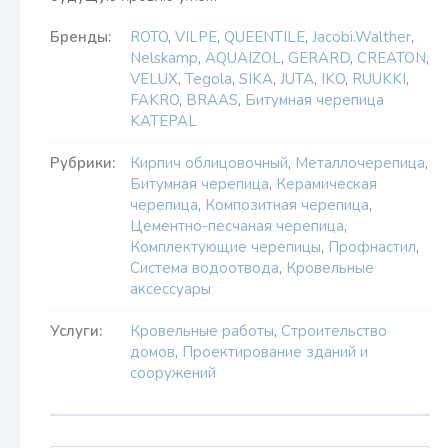
Бренды:
ROTO
,
VILPE
,
QUEENTILE
,
Jacobi.Walther
,
Nelskamp
,
AQUAIZOL
,
GERARD
,
CREATON
,
VELUX
,
Tegola
,
SIKA
,
JUTA
,
IKO
,
RUUKKI
,
FAKRO
,
BRAAS
,
Битумная черепица
KATEPAL
Рубрики:
Кирпич облицовочный
,
Металлочерепица
,
Битумная черепица
,
Керамическая
черепица
,
Композитная черепица
,
Цементно-песчаная черепица
,
Комплектующие черепицы
,
Профнастил
,
Система водоотвода
,
Кровельные
аксессуары
Услуги:
Кровельные работы
,
Строительство
домов
,
Проектирование зданий и
сооружений