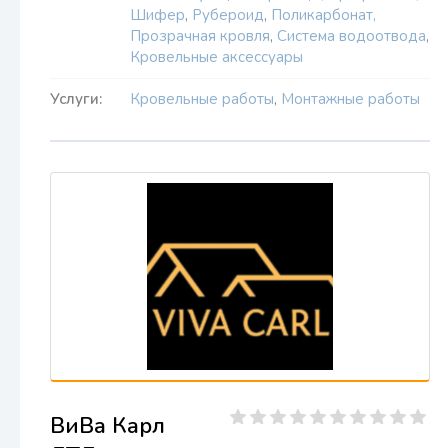
Шифер
,
Рубероид
,
Поликарбонат,
Прозрачная кровля
,
Система водоотвода
,
Кровельные аксессуары
Услуги:
Кровельные работы
,
Монтажные работы
ВиВа Карл