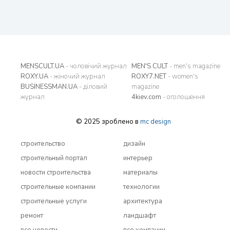
MENSCULT.UA
- чоловічий журнал
MEN'S CULT
- men's magazine
ROXY.UA
- жіночий журнал
ROXY7.NET
- women's
BUSINESSMAN.UA
- діловий
magazine
журнал
4kiev.com
- оголошення
© 2025 зроблено в
mc design
строительство
дизайн
строительный портал
интерьер
новости строительства
материалы
строительные компании
технологии
строительные услуги
архитектура
ремонт
ландшафт