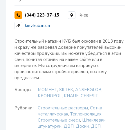
(044) 223-37-15
Киев
kiev.kub.in.ua
Строительный магазин КУБ был основан в 2013 году
и сразу же завоевал доверие покупателей высоким
качеством продукции. Вы можете убедиться в этом
сами, почитав отзывы на нашем сайте или в
интернете. Мы сотрудничаем напрямую с
производителями стройматериалов, поэтому
предлагаем…
Бренды:
МОМЕНТ
,
SILTEK
,
ANSERGLOB
,
KRONOPOL
,
KNAUF
,
CERESIT
Рубрики:
Строительные растворы
,
Сетка
металлическая
,
Теплоизоляция
,
Строительные смеси
,
Шпаклевки,
штукатурки
,
ДВП
,
Доски
,
ДСП
,