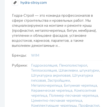
hydra-stroy.com
Гидра-Строй — это команда профессионалов в
сфере строительства и кровельных работ. Мы
специализируемся на монтаже и ремонте крыш
(профнастил, металлочерепица, битум, мембрана),
утеплении и облицовке фасадов, установке
водостоков, карнизов, парапетов, а также
выполняем демонтажные и…
Бренды:
WIM
Рубрики:
Гидроизоляция
,
Пенополистирол
,
Теплоизоляция
,
Шпаклевки, штукатурки
,
Штукатурка акриловая
,
Штукатурка
гипсовая
,
Застройщики
,
Металлочерепица
,
Битумная черепица
,
Керамическая черепица
,
Композитная
черепица
,
Полимер-песчаная черепица
,
Цементно-песчаная черепица
,
Комплектующие черепицы
,
Профнастил
,