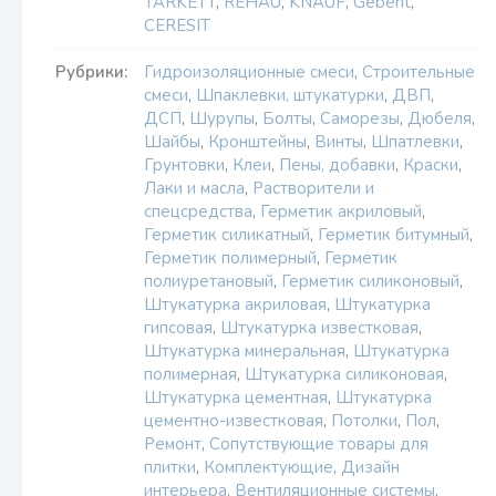
TARKETT
,
REHAU
,
KNAUF
,
Geberit
,
CERESIT
Рубрики:
Гидроизоляционные смеси
,
Строительные
смеси
,
Шпаклевки, штукатурки
,
ДВП
,
ДСП
,
Шурупы
,
Болты
,
Саморезы
,
Дюбеля
,
Шайбы
,
Кронштейны
,
Винты
,
Шпатлевки
,
Грунтовки
,
Клеи
,
Пены, добавки
,
Краски
,
Лаки и масла
,
Растворители и
спецсредства
,
Герметик акриловый
,
Герметик силикатный
,
Герметик битумный
,
Герметик полимерный
,
Герметик
полиуретановый
,
Герметик силиконовый
,
Штукатурка акриловая
,
Штукатурка
гипсовая
,
Штукатурка известковая
,
Штукатурка минеральная
,
Штукатурка
полимерная
,
Штукатурка силиконовая
,
Штукатурка цементная
,
Штукатурка
цементно-известковая
,
Потолки
,
Пол
,
Ремонт
,
Сопутствующие товары для
плитки
,
Комплектующие
,
Дизайн
интерьера
,
Вентиляционные системы
,