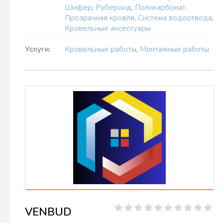
Шифер
,
Рубероид
,
Поликарбонат,
Прозрачная кровля
,
Система водоотвода
,
Кровельные аксессуары
Услуги:
Кровельные работы
,
Монтажные работы
VENBUD