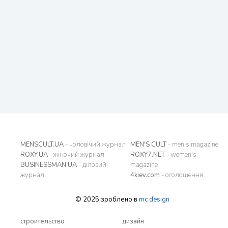
MENSCULT.UA
- чоловічий журнал
MEN'S CULT
- men's magazine
ROXY.UA
- жіночий журнал
ROXY7.NET
- women's
BUSINESSMAN.UA
- діловий
magazine
журнал
4kiev.com
- оголошення
© 2025 зроблено в
mc design
строительство
дизайн