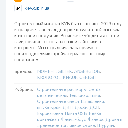
kiev.kub.in.ua
Строительный магазин КУБ был основан в 2013 году
и сразу же завоевал доверие покупателей высоким
качеством продукции. Вы можете убедиться в этом
сами, почитав отзывы на нашем сайте или в
интернете. Мы сотрудничаем напрямую с
производителями стройматериалов, поэтому
предлагаем…
Бренды:
МОМЕНТ
,
SILTEK
,
ANSERGLOB
,
KRONOPOL
,
KNAUF
,
CERESIT
Рубрики:
Строительные растворы
,
Сетка
металлическая
,
Теплоизоляция
,
Строительные смеси
,
Шпаклевки,
штукатурки
,
ДВП
,
Доски
,
ДСП
,
Евровагонка
,
Плита OSB
,
Рейка
монтажная
,
Фальш-брус
,
Фанера
,
Дрова и
древесное топливное сырье
,
Шурупы
,