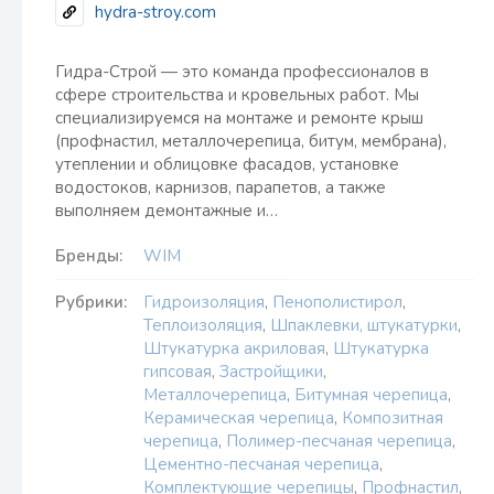
hydra-stroy.com
Гидра-Строй — это команда профессионалов в
сфере строительства и кровельных работ. Мы
специализируемся на монтаже и ремонте крыш
(профнастил, металлочерепица, битум, мембрана),
утеплении и облицовке фасадов, установке
водостоков, карнизов, парапетов, а также
выполняем демонтажные и…
Бренды:
WIM
Рубрики:
Гидроизоляция
,
Пенополистирол
,
Теплоизоляция
,
Шпаклевки, штукатурки
,
Штукатурка акриловая
,
Штукатурка
гипсовая
,
Застройщики
,
Металлочерепица
,
Битумная черепица
,
Керамическая черепица
,
Композитная
черепица
,
Полимер-песчаная черепица
,
Цементно-песчаная черепица
,
Комплектующие черепицы
,
Профнастил
,