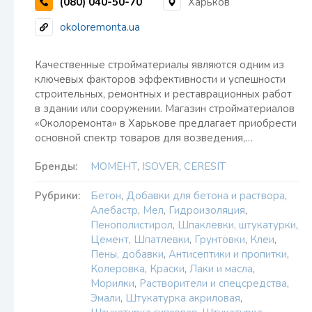
(080) 040-50-70
Харьков
okoloremonta.ua
Качественные стройматериалы являются одним из
ключевых факторов эффективности и успешности
строительных, ремонтных и реставрационных работ
в здании или сооружении. Магазин стройматериалов
«Околоремонта» в Харькове предлагает приобрести
основной спектр товаров для возведения,…
Бренды:
МОМЕНТ
,
ISOVER
,
CERESIT
Рубрики:
Бетон
,
Добавки для бетона и раствора
,
Алебастр
,
Мел
,
Гидроизоляция
,
Пенополистирол
,
Шпаклевки, штукатурки
,
Цемент
,
Шпатлевки
,
Грунтовки
,
Клеи
,
Пены, добавки
,
Антисептики и пропитки
,
Колеровка
,
Краски
,
Лаки и масла
,
Морилки
,
Растворители и спецсредства
,
Эмали
,
Штукатурка акриловая
,