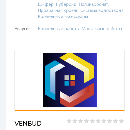
Шифер
,
Рубероид
,
Поликарбонат,
Прозрачная кровля
,
Система водоотвода
,
Кровельные аксессуары
Услуги:
Кровельные работы
,
Монтажные работы
VENBUD