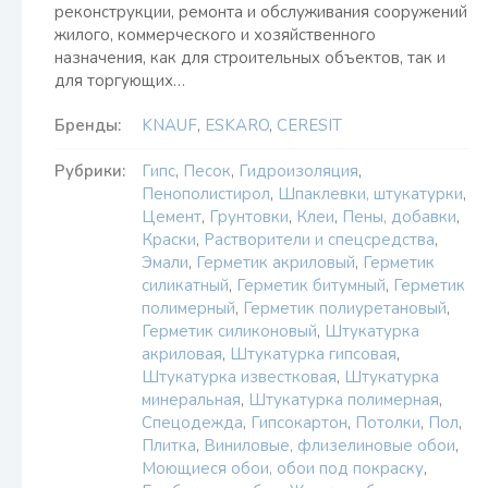
реконструкции, ремонта и обслуживания сооружений
жилого, коммерческого и хозяйственного
назначения, как для строительных объектов, так и
для торгующих…
Бренды:
KNAUF
,
ESKARO
,
CERESIT
Рубрики:
Гипс
,
Песок
,
Гидроизоляция
,
Пенополистирол
,
Шпаклевки, штукатурки
,
Цемент
,
Грунтовки
,
Клеи
,
Пены, добавки
,
Краски
,
Растворители и спецсредства
,
Эмали
,
Герметик акриловый
,
Герметик
силикатный
,
Герметик битумный
,
Герметик
полимерный
,
Герметик полиуретановый
,
Герметик силиконовый
,
Штукатурка
акриловая
,
Штукатурка гипсовая
,
Штукатурка известковая
,
Штукатурка
минеральная
,
Штукатурка полимерная
,
Спецодежда
,
Гипсокартон
,
Потолки
,
Пол
,
Плитка
,
Виниловые, флизелиновые обои
,
Моющиеся обои, обои под покраску
,