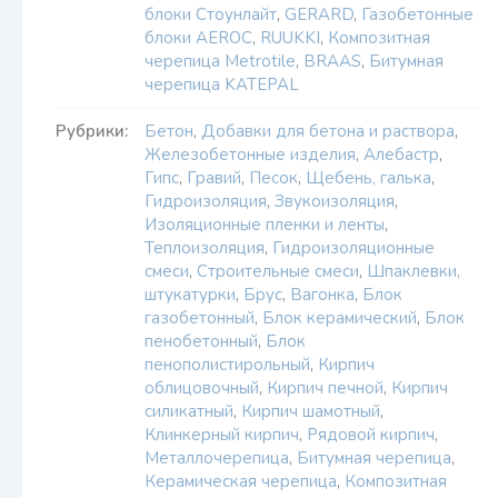
блоки Стоунлайт
,
GERARD
,
Газобетонные
блоки AEROC
,
RUUKKI
,
Композитная
черепица Metrotile
,
BRAAS
,
Битумная
черепица KATEPAL
Рубрики:
Бетон
,
Добавки для бетона и раствора
,
Железобетонные изделия
,
Алебастр
,
Гипс
,
Гравий
,
Песок
,
Щебень, галька
,
Гидроизоляция
,
Звукоизоляция
,
Изоляционные пленки и ленты
,
Теплоизоляция
,
Гидроизоляционные
смеси
,
Строительные смеси
,
Шпаклевки,
штукатурки
,
Брус
,
Вагонка
,
Блок
газобетонный
,
Блок керамический
,
Блок
пенобетонный
,
Блок
пенополистирольный
,
Кирпич
облицовочный
,
Кирпич печной
,
Кирпич
силикатный
,
Кирпич шамотный
,
Клинкерный кирпич
,
Рядовой кирпич
,
Металлочерепица
,
Битумная черепица
,
Керамическая черепица
,
Композитная