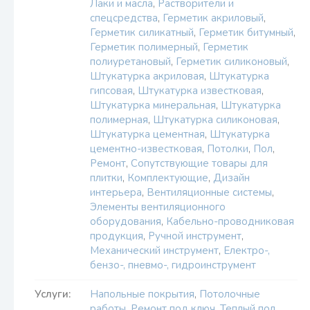
Лаки и масла
,
Растворители и
спецсредства
,
Герметик акриловый
,
Герметик силикатный
,
Герметик битумный
,
Герметик полимерный
,
Герметик
полиуретановый
,
Герметик силиконовый
,
Штукатурка акриловая
,
Штукатурка
гипсовая
,
Штукатурка известковая
,
Штукатурка минеральная
,
Штукатурка
полимерная
,
Штукатурка силиконовая
,
Штукатурка цементная
,
Штукатурка
цементно-известковая
,
Потолки
,
Пол
,
Ремонт
,
Сопутствующие товары для
плитки
,
Комплектующие
,
Дизайн
интерьера
,
Вентиляционные системы
,
Элементы вентиляционного
оборудования
,
Кабельно-проводниковая
продукция
,
Ручной инструмент
,
Механический инструмент
,
Електро-,
бензо-, пневмо-, гидроинструмент
Услуги:
Напольные покрытия
,
Потолочные
работы
,
Ремонт под ключ
,
Теплый пол
,