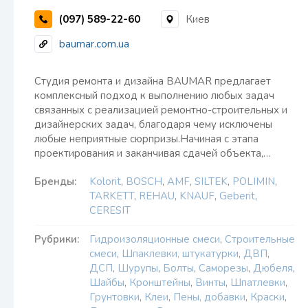
(097) 589-22-60
Киев
baumar.com.ua
Студия ремонта и дизайна BAUMAR предлагает
комплексный подход к выполнению любых задач
связанных с реализацией ремонтно-строительных и
дизайнерских задач, благодаря чему исключены
любые неприятные сюрпризы.Начиная с этапа
проектирования и заканчивая сдачей объекта,…
Бренды:
Kolorit
,
BOSCH
,
AMF
,
SILTEK
,
POLIMIN
,
TARKETT
,
REHAU
,
KNAUF
,
Geberit
,
CERESIT
Рубрики:
Гидроизоляционные смеси
,
Строительные
смеси
,
Шпаклевки, штукатурки
,
ДВП
,
ДСП
,
Шурупы
,
Болты
,
Саморезы
,
Дюбеля
,
Шайбы
,
Кронштейны
,
Винты
,
Шпатлевки
,
Грунтовки
,
Клеи
,
Пены, добавки
,
Краски
,