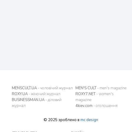
MENSCULT.UA
- чоловічий журнал
MEN'S CULT
- men's magazine
ROXY.UA
- жіночий журнал
ROXY7.NET
- women's
BUSINESSMAN.UA
- діловий
magazine
журнал
4kiev.com
- оголошення
© 2025 зроблено в
mc design