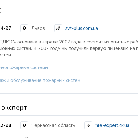
С
44-97
Львов
svt-plus.com.ua
ЛЮС» основана в апреле 2007 года и состоит из опытных раб
онных систем. В 2007 году мы получили первую лицензию на 
истем…
ивопожарные системы
аж и обслуживание пожарных систем
эксперт
22-68
Черкасская область
fire-expert.ck.ua