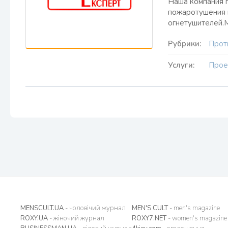
Наша компания п
пожаротушения 
огнетушителей.
Рубрики:
Прот
Услуги:
Прое
MENSCULT.UA
- чоловічий журнал
MEN'S CULT
- men's magazine
ROXY.UA
- жіночий журнал
ROXY7.NET
- women's magazine