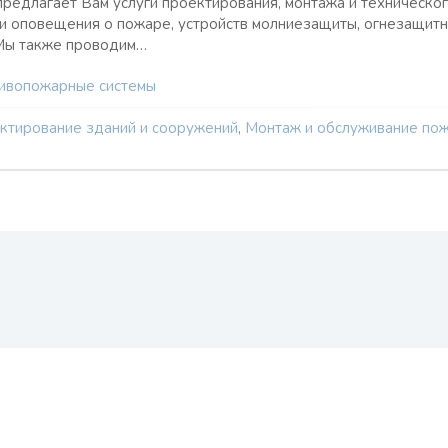
редлагает Вам услуги проектирования, монтажа и техническог
и оповещения о пожаре, устройств молниезащиты, огнезащитн
Мы также проводим…
ивопожарные системы
ктирование зданий и сооружений
,
Монтаж и обслуживание пож