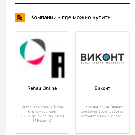
Компании - где можно купить
продукцию REHAU
Rehau Online
Виконт
Интернет магазин Rehau
Наша компания Виконт
Online – торговля
уже более 10 лет работает
инженерной сантехникой
в строительном бизнесе.…
ТМ Рехау. В…