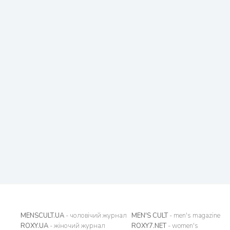
MENSCULT.UA
- чоловічий журнал
MEN'S CULT
- men's magazine
ROXY.UA
- жіночий журнал
ROXY7.NET
- women's