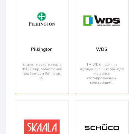
Pilkington
WDS
Бизнес плоского стекла
TM WDS – один из
NSG Group, работающий
ведущих оконных брендов
под брендом Pilkington,
на рынке
на…
светопрозрачных
конструкций…