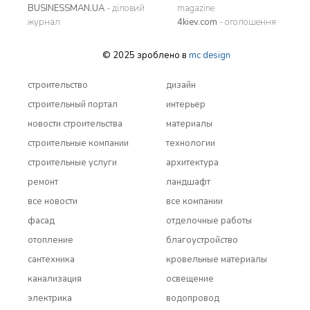
BUSINESSMAN.UA
- діловий
magazine
журнал
4kiev.com
- оголошення
© 2025 зроблено в
mc design
строительство
дизайн
строительный портал
интерьер
новости строительства
материалы
строительные компании
технологии
строительные услуги
архитектура
ремонт
ландшафт
все новости
все компании
фасад
отделочные работы
отопление
благоустройство
сантехника
кровельные материалы
канализация
освещение
электрика
водопровод