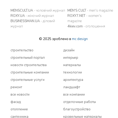
MENSCULT.UA
- чоловічий журнал
MEN'S CULT
- men's magazine
ROXY.UA
- жіночий журнал
ROXY7.NET
- women's
BUSINESSMAN.UA
- діловий
magazine
журнал
4kiev.com
- оголошення
© 2025 зроблено в
mc design
строительство
дизайн
строительный портал
интерьер
новости строительства
материалы
строительные компании
технологии
строительные услуги
архитектура
ремонт
ландшафт
все новости
все компании
фасад
отделочные работы
отопление
благоустройство
сантехника
кровельные материалы