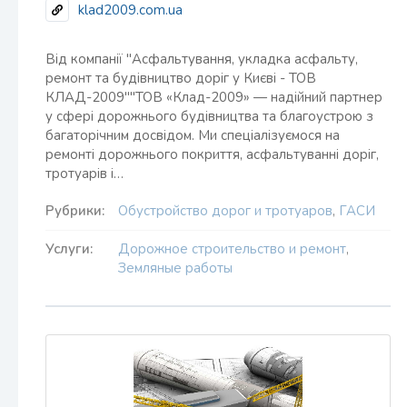
klad2009.com.ua
Від компанії "Асфальтування, укладка асфальту,
ремонт та будівництво доріг у Києві - ТОВ
КЛАД-2009""ТОВ «Клад-2009» — надійний партнер
у сфері дорожнього будівництва та благоустрою з
багаторічним досвідом. Ми спеціалізуємося на
ремонті дорожнього покриття, асфальтуванні доріг,
тротуарів і…
Рубрики:
Обустройство дорог и тротуаров
,
ГАСИ
Услуги:
Дорожное строительство и ремонт
,
Земляные работы