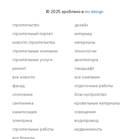
© 2025 зроблено в
mc design
строительство
дизайн
строительный портал
интерьер
новости строительства
материалы
строительные компании
технологии
строительные услуги
архитектура
ремонт
ландшафт
все новости
все компании
фасад
отделочные работы
отопление
благоустройство
сантехника
кровельные материалы
канализация
освещение
электрика
водопровод
строительные работы
недвижимость
все бренды