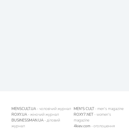
MENSCULT.UA
- чоловічий журнал
MEN'S CULT
- men's magazine
ROXY.UA
- жіночий журнал
ROXY7.NET
- women's
BUSINESSMAN.UA
- діловий
magazine
журнал
4kiev.com
- оголошення