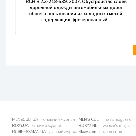
ВСН В.2.3-218-539: 2007. Обустройство слоев
дорожной одежды автомобильных дорог
общего пользования из холодных смесей,
содержащих фрезерованный…
MENSCULT.UA
- чоловічий журнал
MEN'S CULT
- men's magazine
ROXY.UA
- жіночий журнал
ROXY7.NET
- women's magazine
BUSINESSMAN.UA
- діловий журнал
4kiev.com
- оголошення