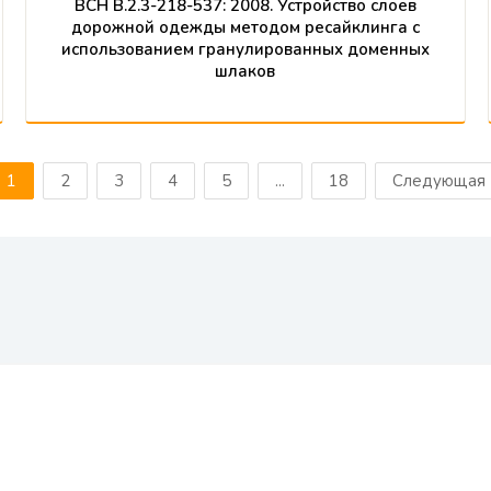
ВСН В.2.3-218-537: 2008. Устройство слоев
дорожной одежды методом ресайклинга с
использованием гранулированных доменных
шлаков
1
2
3
4
5
...
18
Следующая