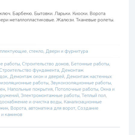
ключ. Барбекю. Бытовки. Ларьки. Киоски. Ворота
вери металлопластиковые. Жалюзи. Тканевые ролеты.
мплектующие, стекло
,
Двери и фурнитура
е работы
,
Строительство домов
,
Бетонные работы
,
Строительство фундамента
,
Демонтаж
одок
,
Демонтаж окон и дверей
,
Демонтаж настенных
оизоляционные работы
,
Звукоизоляционные работы
,
тен
,
Напольные покрытия
,
Потолочные работы
,
Окна и
оружений
,
Электромонтажные работы
,
Теплый пол
,
доснабжение и очистка воды
,
Канализационные
ажин
,
Ворота, автоматика для ворот
,
Создание
 и каминов