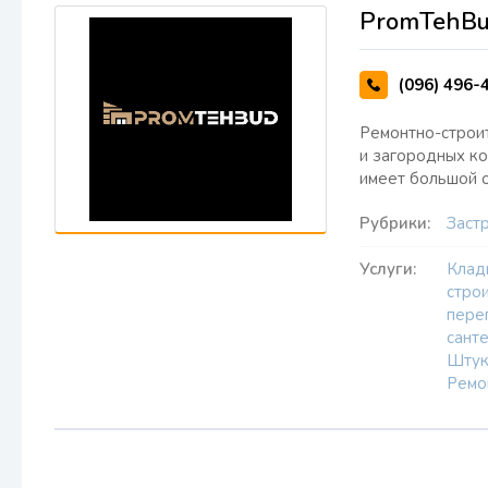
PromTehB
(096) 496-
Ремонтно-строит
и загородных ко
имеет большой о
Рубрики:
Заст
Услуги:
Клад
стро
пере
сант
Штук
Ремо