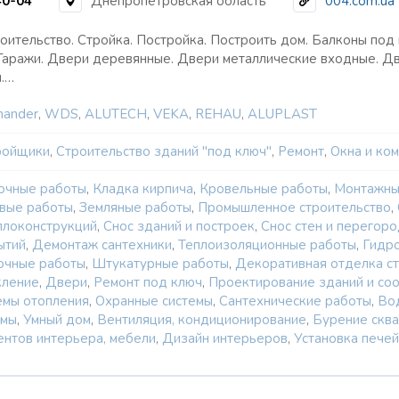
40-04
Днепропетровская область
004.com.ua
оительство. Стройка. Постройка. Построить дом. Балконы под 
 Гаражи. Двери деревянные. Двери металлические входные. Д
.…
mander
,
WDS
,
ALUTECH
,
VEKA
,
REHAU
,
ALUPLAST
ройщики
,
Строительство зданий "под ключ"
,
Ремонт
,
Окна и ко
очные работы
,
Кладка кирпича
,
Кровельные работы
,
Монтажны
вые работы
,
Земляные работы
,
Промышленное строительство
,
ллоконструкций
,
Снос зданий и построек
,
Снос стен и перегор
ытий
,
Демонтаж сантехники
,
Теплоизоляционные работы
,
Гидр
очные работы
,
Штукатурные работы
,
Декоративная отделка с
кление
,
Двери
,
Ремонт под ключ
,
Проектирование зданий и со
емы отопления
,
Охранные системы
,
Сантехнические работы
,
Во
емы
,
Умный дом
,
Вентиляция, кондиционирование
,
Бурение скв
ентов интерьера, мебели
,
Дизайн интерьеров
,
Установка печей