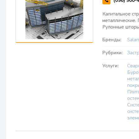
(096) 900-
Капитальное стр
металлические.
Рулонные шторы
Бренды:
Sala
Рубрики:
Заст
Услуги:
Свар
Буро
мета
покр
Плит
осте
Сист
сист
элем