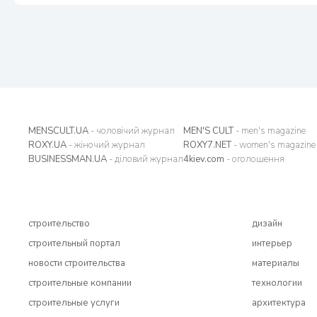
MENSCULT.UA
- чоловічий журнал
MEN'S CULT
- men's magazine
ROXY.UA
- жіночий журнал
ROXY7.NET
- women's magazine
BUSINESSMAN.UA
- діловий журнал
4kiev.com
- оголошення
строительство
дизайн
строительный портал
интерьер
новости строительства
материалы
строительные компании
технологии
строительные услуги
архитектура