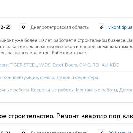
32-65
Днепропетровская область
vikont.dp.ua
иконт уже более 10 лет работает в строительном бизнесе. З
од заказ металлопластиковых окон и дверей, межкомнатных д
тов, защитных роллетов. Работаем также…
oors
,
TIGER STEEL
,
WDS
,
Estet Doors
,
ОМіС
,
REHAU
,
KBE
 и комплектующие, стекло
,
Двери и фурнитура
очные работы
,
Кровельные работы
,
Монтажные работы
,
Демон
е строительство. Ремонт квартир под клю