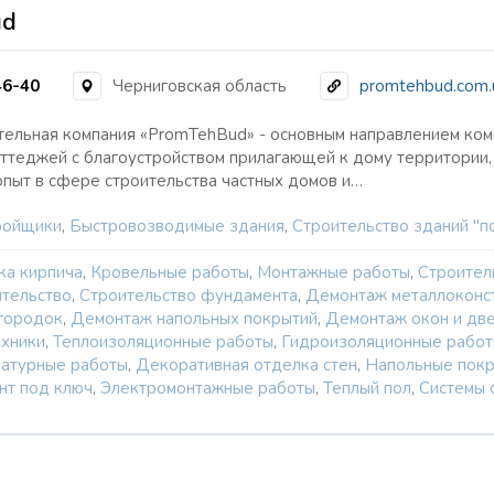
ud
46-40
Черниговская область
promtehbud.com.
ельная компания «PromTehBud» - основным направлением комп
ттеджей с благоустройством прилагающей к дому территории,
пыт в сфере строительства частных домов и…
ройщики
,
Быстровозводимые здания
,
Строительство зданий "п
ка кирпича
,
Кровельные работы
,
Монтажные работы
,
Строител
ительство
,
Строительство фундамента
,
Демонтаж металлоконс
городок
,
Демонтаж напольных покрытий
,
Демонтаж окон и дв
ехники
,
Теплоизоляционные работы
,
Гидроизоляционные рабо
атурные работы
,
Декоративная отделка стен
,
Напольные пок
нт под ключ
,
Электромонтажные работы
,
Теплый пол
,
Системы 