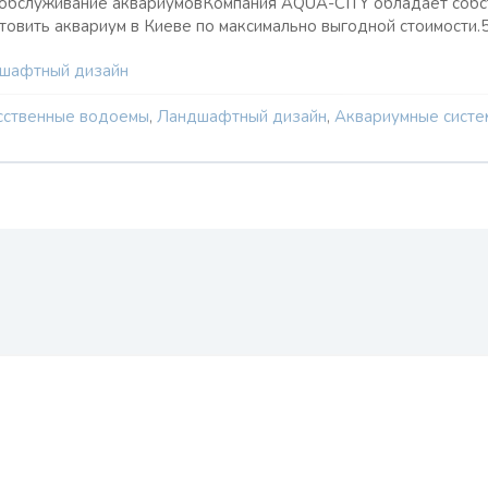
 обслуживание аквариумовКомпания AQUA-CITY обладает собс
товить аквариум в Киеве по максимально выгодной стоимости.
шафтный дизайн
сственные водоемы
,
Ландшафтный дизайн
,
Аквариумные систе