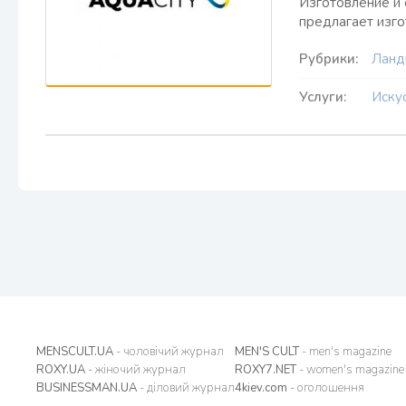
Изготовление и
предлагает изго
Рубрики:
Ланд
Услуги:
Иску
MENSCULT.UA
- чоловічий журнал
MEN'S CULT
- men's magazine
ROXY.UA
- жіночий журнал
ROXY7.NET
- women's magazine
BUSINESSMAN.UA
- діловий журнал
4kiev.com
- оголошення