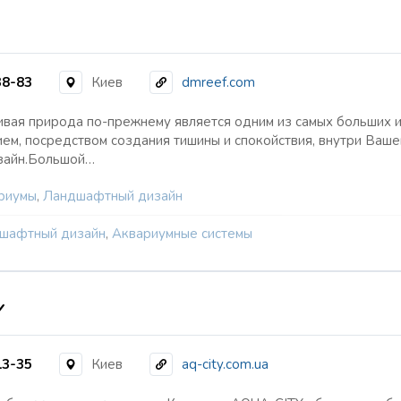
38-83
Киев
dmreef.com
вая природа по-прежнему является одним из самых больших и
ем, посредством создания тишины и спокойствия, внутри Ваше
зайн.Большой…
риумы
,
Ландшафтный дизайн
шафтный дизайн
,
Аквариумные системы
Y
13-35
Киев
aq-city.com.ua