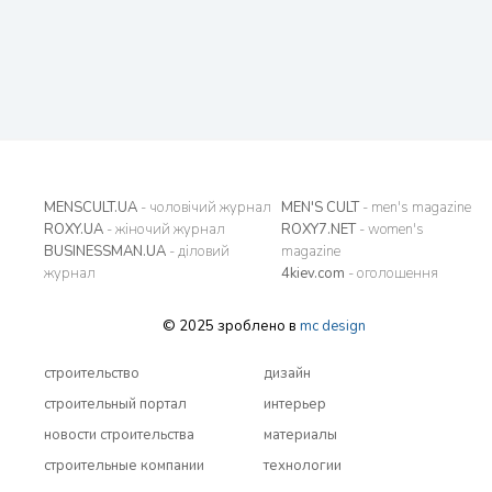
MENSCULT.UA
- чоловічий журнал
MEN'S CULT
- men's magazine
ROXY.UA
- жіночий журнал
ROXY7.NET
- women's
BUSINESSMAN.UA
- діловий
magazine
журнал
4kiev.com
- оголошення
© 2025 зроблено в
mc design
строительство
дизайн
строительный портал
интерьер
новости строительства
материалы
строительные компании
технологии