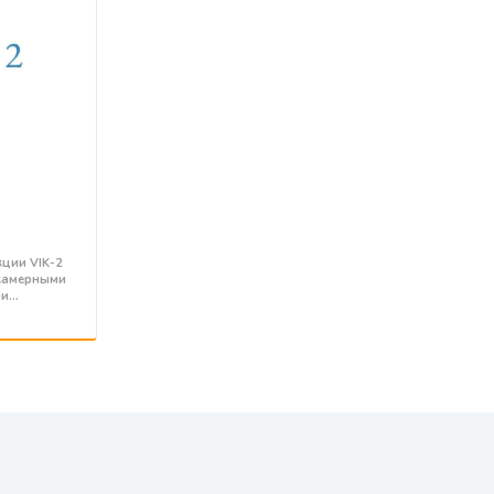
ции VIK-2
-камерными
ми…