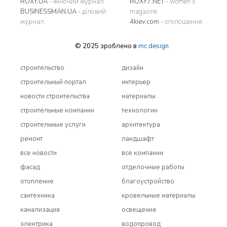
ROXY.UA
- жіночий журнал
ROXY7.NET
- women's
BUSINESSMAN.UA
- діловий
magazine
журнал
4kiev.com
- оголошення
© 2025 зроблено в
mc design
строительство
дизайн
строительный портал
интерьер
новости строительства
материалы
строительные компании
технологии
строительные услуги
архитектура
ремонт
ландшафт
все новости
все компании
фасад
отделочные работы
отопление
благоустройство
сантехника
кровельные материалы
канализация
освещение
электрика
водопровод