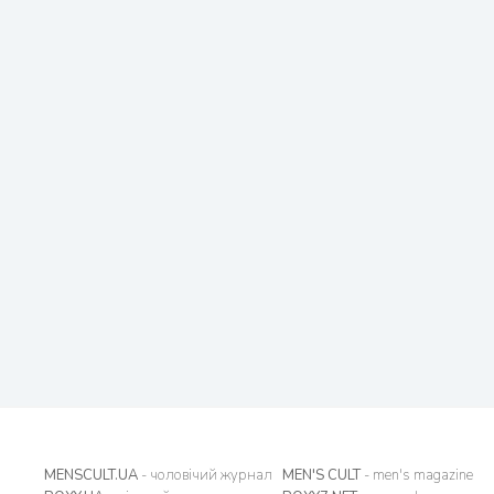
MENSCULT.UA
- чоловічий журнал
MEN'S CULT
- men's magazine