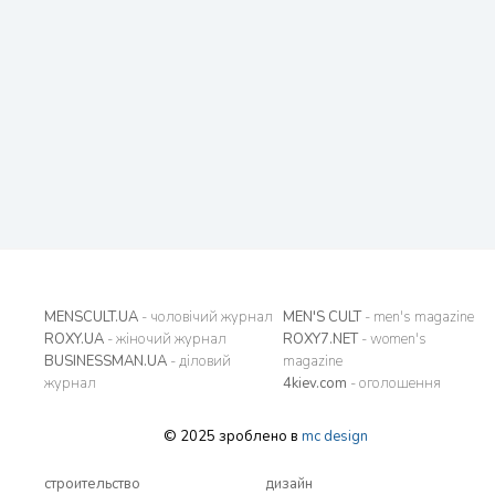
MENSCULT.UA
- чоловічий журнал
MEN'S CULT
- men's magazine
ROXY.UA
- жіночий журнал
ROXY7.NET
- women's
BUSINESSMAN.UA
- діловий
magazine
журнал
4kiev.com
- оголошення
© 2025 зроблено в
mc design
строительство
дизайн