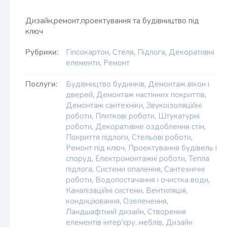
Дизайн,ремонт,проектування та будівництво під
ключ
Рубрики:
Гіпсокартон
,
Стеля
,
Підлога
,
Декоративні
елементи
,
Ремонт
Послуги:
Будівництво будинків
,
Демонтаж вікон і
дверей
,
Демонтаж настінних покриттів
,
Демонтаж сантехніки
,
Звукоізоляційні
роботи
,
Плиткові роботи
,
Штукатурні
роботи
,
Декоративне оздоблення стін
,
Покриття підлоги
,
Стельові роботи
,
Ремонт під ключ
,
Проектування будівель і
споруд
,
Електромонтажні роботи
,
Тепла
підлога
,
Системи опалення
,
Сантехнічні
роботи
,
Водопостачання і очистка води
,
Каналізаційні системи
,
Вентиляція,
кондиціювання
,
Озеленення
,
Ландшафтний дизайн
,
Створення
елементів інтер'єру, меблів
,
Дизайн