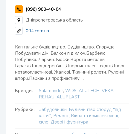
(096) 900-40-04
Дніпропетровська область
004.com.ua
Капітальне будівництво. Будівництво. Споруда.
Побудувати дім. Балкон під ключ.Барбекю.
Побутівка. Ларьки. Кіоски.Ворота металеві.
Гаражі.Двері дерев'яні. Двері металеві вхідні.Двері
металопластикові. Жалюзі. Тканинні ролети. Рулонні
штори.Паркани з профнастилу,…
Бренди:
Salamander
,
WDS
,
ALUTECH
,
VEKA
,
REHAU
,
ALUPLAST
Рубрики:
Забудовники
,
Будівництво споруд "під
ключ"
,
Ремонт
,
Вікна та комплектуючі,
скло
,
Двері і фурнітура