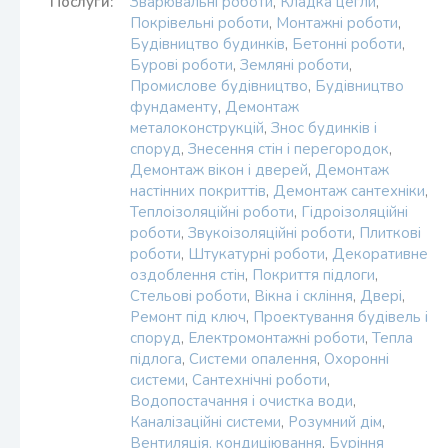
Послуги:
Зварювальні роботи
,
Кладка цегли
,
Покрівельні роботи
,
Монтажні роботи
,
Будівництво будинків
,
Бетонні роботи
,
Бурові роботи
,
Земляні роботи
,
Промислове будівництво
,
Будівництво
фундаменту
,
Демонтаж
металоконструкцій
,
Знос будинків і
споруд
,
Знесення стін і перегородок
,
Демонтаж вікон і дверей
,
Демонтаж
настінних покриттів
,
Демонтаж сантехніки
,
Теплоізоляційні роботи
,
Гідроізоляційні
роботи
,
Звукоізоляційні роботи
,
Плиткові
роботи
,
Штукатурні роботи
,
Декоративне
оздоблення стін
,
Покриття підлоги
,
Стельові роботи
,
Вікна і скління
,
Двері
,
Ремонт під ключ
,
Проектування будівель і
споруд
,
Електромонтажні роботи
,
Тепла
підлога
,
Системи опалення
,
Охоронні
системи
,
Сантехнічні роботи
,
Водопостачання і очистка води
,
Каналізаційні системи
,
Розумний дім
,
Вентиляція, кондиціювання
,
Буріння