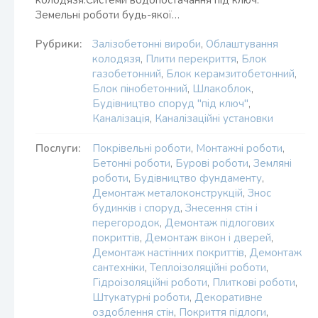
колодязя.Системи водопостачання під ключ.
Земельні роботи будь-якої…
Рубрики:
Залізобетонні вироби
,
Облаштування
колодязя
,
Плити перекриття
,
Блок
газобетонний
,
Блок керамзитобетонний
,
Блок пінобетонний
,
Шлакоблок
,
Будівництво споруд "під ключ"
,
Каналізація
,
Каналізаційні установки
Послуги:
Покрівельні роботи
,
Монтажні роботи
,
Бетонні роботи
,
Бурові роботи
,
Земляні
роботи
,
Будівництво фундаменту
,
Демонтаж металоконструкцій
,
Знос
будинків і споруд
,
Знесення стін і
перегородок
,
Демонтаж підлогових
покриттів
,
Демонтаж вікон і дверей
,
Демонтаж настінних покриттів
,
Демонтаж
сантехніки
,
Теплоізоляційні роботи
,
Гідроізоляційні роботи
,
Плиткові роботи
,
Штукатурні роботи
,
Декоративне
оздоблення стін
,
Покриття підлоги
,