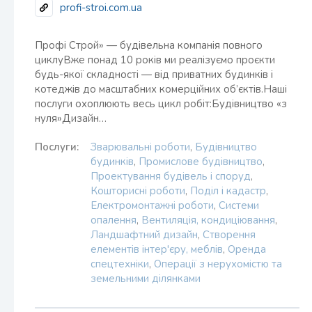
profi-stroi.com.ua
Профі Строй» — будівельна компанія повного
циклуВже понад 10 років ми реалізуємо проєкти
будь-якої складності — від приватних будинків і
котеджів до масштабних комерційних об’єктів.Наші
послуги охоплюють весь цикл робіт:Будівництво «з
нуля»Дизайн…
Послуги:
Зварювальні роботи
,
Будівництво
будинків
,
Промислове будівництво
,
Проектування будівель і споруд
,
Кошторисні роботи
,
Поділ і кадастр
,
Електромонтажні роботи
,
Системи
опалення
,
Вентиляція, кондиціювання
,
Ландшафтний дизайн
,
Створення
елементів інтер'єру, меблів
,
Оренда
спецтехніки
,
Операції з нерухомістю та
земельними ділянками