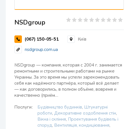
NSDgroup
(067) 150-05-51
Київ
nsdgroup.com.ua
NSDgroup — компания, которая с 2004 г. занимается
ремонтными и строительными работами на рынке
Украины. За это время мы успели зарекомендовать
себя как надёжного партнёра, который всё делает
— как договорились, в полном объёме, вовремя и
качественно (приём…
Послуги:
Будівництво будинків
,
Штукатурні
роботи
,
Декоративне оздоблення стін
,
Вікна і скління
,
Проектування будівель і
споруд
,
Вентиляція, кондиціювання
,