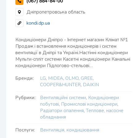
(067) 884-84-00
Дніпропетровська область
kondi.dp.ua
Кондиціонери Дніпро - Інтернет магазин Клімат №1
Продаж і встановлення кондиціонерів і систем
вентиляції в Дніпрі та Україні.Настінні кондиціонери
Мульти-спліт системи Касетні кондиціонери Канальні
кондиціонери Підлогово-стельові…
Бренди:
LG
,
MIDEA
,
OLMO
,
GREE
,
COOPER&HUNTER
,
DAIKIN
Рубрики:
Вентиляційні системи
,
Кондиціонери
побутові
,
Промислові кондиціонери
,
Радіатори опалення
,
Теплове, насосне
обладнання
Послуги:
Вентиляція, кондиціювання