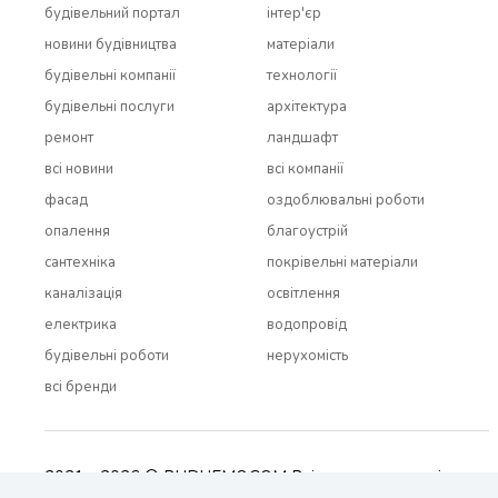
будівельний портал
інтер'єр
новини будівництва
матеріали
будівельні компанії
технології
будівельні послуги
архітектура
ремонт
ландшафт
всi новини
всi компанії
фасад
оздоблювальні роботи
опалення
благоустрій
сантехніка
покрівельні матеріали
каналізація
освітлення
електрика
водопровід
будівельні роботи
нерухомість
всi бренди
2021 - 2026 © BUDUEMO.COM Всі права захищені.