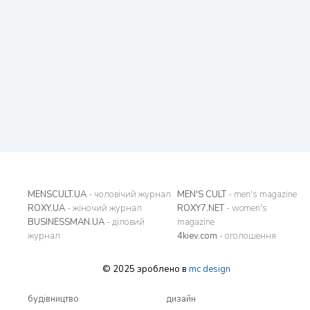
MENSCULT.UA
- чоловічий журнал
MEN'S CULT
- men's magazine
ROXY.UA
- жіночий журнал
ROXY7.NET
- women's
BUSINESSMAN.UA
- діловий
magazine
журнал
4kiev.com
- оголошення
© 2025 зроблено в
mc design
будівництво
дизайн