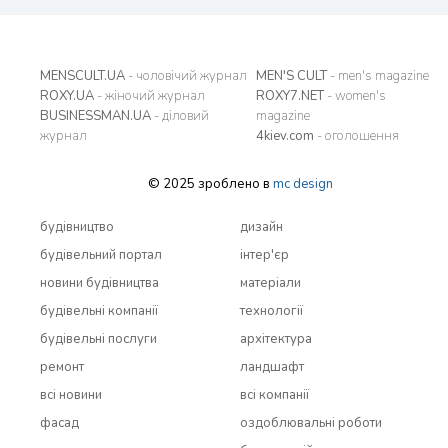
MENSCULT.UA
- чоловічий журнал
MEN'S CULT
- men's magazine
ROXY.UA
- жіночий журнал
ROXY7.NET
- women's
BUSINESSMAN.UA
- діловий
magazine
журнал
4kiev.com
- оголошення
© 2025 зроблено в
mc design
будівництво
дизайн
будівельний портал
інтер'єр
новини будівництва
матеріали
будівельні компанії
технології
будівельні послуги
архітектура
ремонт
ландшафт
всi новини
всi компанії
фасад
оздоблювальні роботи