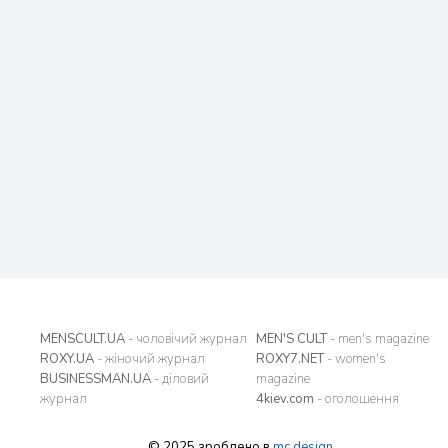
MENSCULT.UA
- чоловічий журнал
MEN'S CULT
- men's magazine
ROXY.UA
- жіночий журнал
ROXY7.NET
- women's
BUSINESSMAN.UA
- діловий
magazine
журнал
4kiev.com
- оголошення
© 2025 зроблено в
mc design