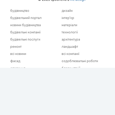
будівництво
дизайн
будівельний портал
інтер'єр
новини будівництва
матеріали
будівельні компанії
технології
будівельні послуги
архітектура
ремонт
ландшафт
всi новини
всi компанії
фасад
оздоблювальні роботи
опалення
благоустрій
сантехніка
покрівельні матеріали
каналізація
освітлення
електрика
водопровід
будівельні роботи
нерухомість
всi бренди