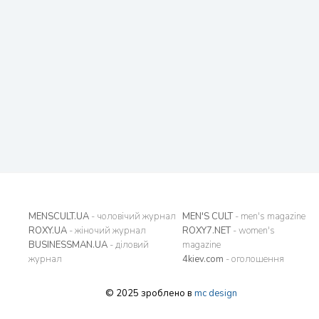
MENSCULT.UA
- чоловічий журнал
MEN'S CULT
- men's magazine
ROXY.UA
- жіночий журнал
ROXY7.NET
- women's
BUSINESSMAN.UA
- діловий
magazine
журнал
4kiev.com
- оголошення
© 2025 зроблено в
mc design