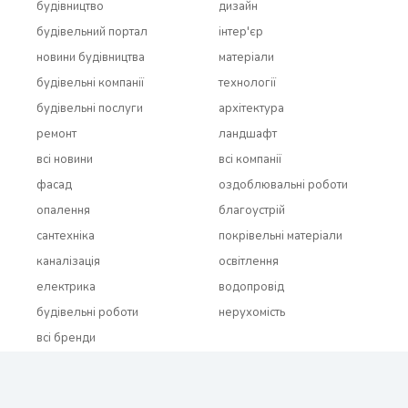
будівництво
дизайн
будівельний портал
інтер'єр
новини будівництва
матеріали
будівельні компанії
технології
будівельні послуги
архітектура
ремонт
ландшафт
всi новини
всi компанії
фасад
оздоблювальні роботи
опалення
благоустрій
сантехніка
покрівельні матеріали
каналізація
освітлення
електрика
водопровід
будівельні роботи
нерухомість
всi бренди