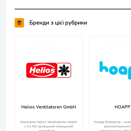
Бренди з цієї рубрики
Helios Ventilatoren GmbH
HOAPP
Компанія Helios Ventilatoren GmbH
Hoapp Enterprise - но
+ Co KG провідний німецький
високотехнолог
виробник…
кліматичного обл