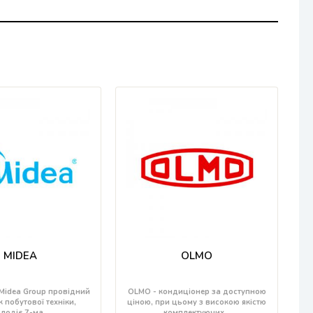
MIDEA
OLMO
Midea Group провідний
OLMO - кондиціонер за доступною
 побутової техніки,
ціною, при цьому з високою якістю
лодіє 7-ма…
комплектуючих…