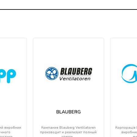
BLAUBERG
вий виробник
Компания Blauberg Ventilatoren
Корпорація 
ічного
производит и реализует полный
виробник
аднання…
спектр…
во