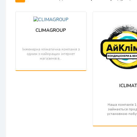
CLIMAGROUP
Інженерна кліматична компанія з
одним з найкращих інтернет
магазинів в…
ICLIMA
Наша компанія 1
займається прод
установкою поб