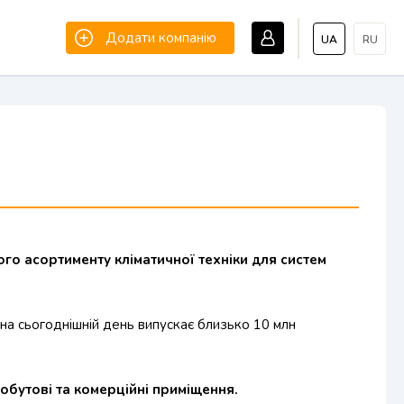
Додати компанію
UA
RU
го асортименту кліматичної техніки для систем
і на сьогоднішній день випускає близько 10 млн
обутові та комерційні приміщення.