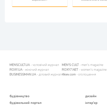
MENSCULT.UA
- чоловічий журнал
MEN'S CULT
- men's magazine
ROXY.UA
- жіночий журнал
ROXY7.NET
- women's magazine
BUSINESSMAN.UA
- діловий журнал
4kiev.com
- оголошення
будівництво
дизайн
будівельний портал
інтер'єр