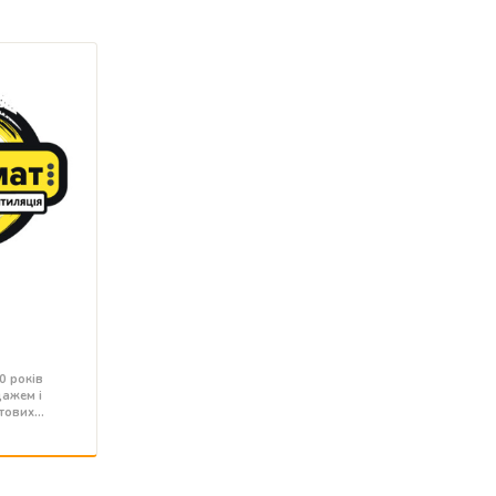
T
0 років
ажем і
утових…