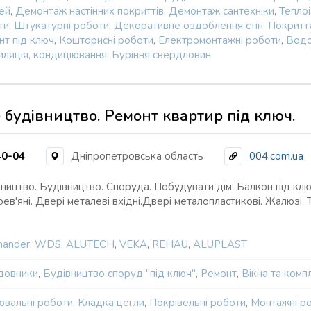
ей
,
Демонтаж настінних покриттів
,
Демонтаж сантехніки
,
Теплоі
ти
,
Штукатурні роботи
,
Декоративне оздоблення стін
,
Покриття
нт під ключ
,
Кошторисні роботи
,
Електромонтажні роботи
,
Водо
иляція, кондиціювання
,
Буріння свердловин
 будівництво. Ремонт квартир під ключ.
40-04
Дніпропетровська область
004.com.ua
вництво. Будівництво. Споруда. Побудувати дім. Балкон під клю
ев'яні. Двері металеві вхідні.Двері металопластикові. Жалюзі.
mander
,
WDS
,
ALUTECH
,
VEKA
,
REHAU
,
ALUPLAST
довники
,
Будівництво споруд "під ключ"
,
Ремонт
,
Вікна та комп
ювальні роботи
,
Кладка цегли
,
Покрівельні роботи
,
Монтажні р