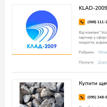
KLAD-200
(068) 111-
Від компанії "А
партнер у сфері
покриття, асфаль
Рубрики:
Облаш
Послуги:
Доро
Купити щеб
(095) 348-