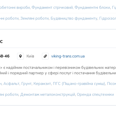
зобетонні вироби
,
Фундамент стрічковий, Фундаментні блоки
,
Гі
нні роботи
,
Земляні роботи
,
Будівництво фундаменту
,
Гідроізо
с
68-46
Київ
viking-trans.com.ua
с» є надійним постачальником і перевізником будівельних матер
йний і порядний партнер у сфері послуг і постачання будівельн
н
,
Асфальт
,
Грунт
,
Керамзит
,
ПГС (Піщано-гравійна суміш)
,
Пісо
яні роботи
,
Демонтаж металоконструкцій
,
Оренда спецтехніки