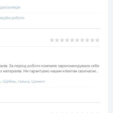
дроізоляція
ляційні роботи
іалів. За період роботи компанія зарекомендувала себе
их матеріалів. Ми гарантуємо нашим клієнтам своєчасне…
к
,
Щебінь, галька
,
Цемент