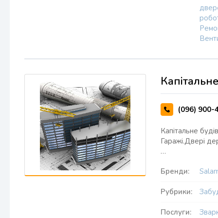
двер
робо
Ремо
Вент
Капітальне
(096) 900-
Капітальне буді
Гаражі.Двері дер
…
Бренди:
Sala
Рубрики:
Забу
Послуги:
Звар