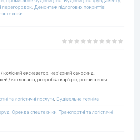
ти
,
Промислове будівництво
,
Будівництво фундаменту
,
 і перегородок
,
Демонтаж підлогових покриттів
,
антехніки
/ колісний екскаватор, кар'єрний самоскид,
ей / котлованів, розробка кар'єрів, розчищення
тні та логістичні послуги
,
Будівельна техніка
поруд
,
Оренда спецтехніки
,
Транспортні та логістичні