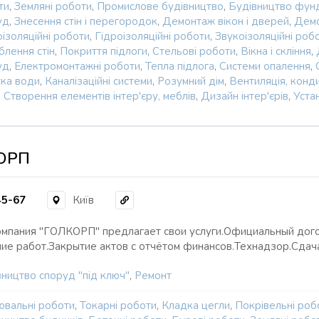
ти
,
Земляні роботи
,
Промислове будівництво
,
Будівництво фун
уд
,
Знесення стін і перегородок
,
Демонтаж вікон і дверей
,
Демо
ізоляційні роботи
,
Гідроізоляційні роботи
,
Звукоізоляційні роб
блення стін
,
Покриття підлоги
,
Стельові роботи
,
Вікна і скління
,
уд
,
Електромонтажні роботи
,
Тепла підлога
,
Системи опалення
,
тка води
,
Каналізаційні системи
,
Розумний дім
,
Вентиляція, конд
,
Створення елементів інтер'єру, меблів
,
Дизайн інтер'єрів
,
Устан
ОРП
45-67
Київ
омпания "ГОЛКОРП" предлагает свои услуги.Официальный до
ие работ.Закрытие актов с отчётом финансов.Технадзор.Сдач
ництво споруд "під ключ"
,
Ремонт
ювальні роботи
,
Токарні роботи
,
Кладка цегли
,
Покрівельні роб