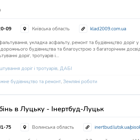
9
20-09
Київська область
klad2009.com.ua
сфальтування, укладка асфальту, ремонт та будівництво доріг
 дорожнього будівництва та благоустрою з багаторічним досві
туванні доріг, тротуарів і…
тування доріг і тротуарів
,
ДАБІ
жне будівництво та ремонт
,
Земляні роботи
інь в Луцьку - Інертбуд-Луцьк
81-75
Волинська область
inertbud.lutsk.ua/piso