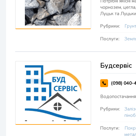
Потрібні якісні 
чорнозем, цегла,
Луцьк та Луцьки
Рубрики:
Грун
Послуги:
Земл
Будсервіс
(098) 040-
Водопостачання 
Рубрики:
Залі
піно
Послуги:
Покр
мета