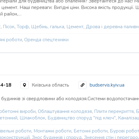
матеріали для будівництва або опалення? Звертайтеся до нас! Ми
 цемент. Наші переваги: Вигідні ціни. Висока якість продукції
й район,…
т
,
Пісок
,
Торф
,
Щебінь, галька
,
Цемент
,
Дрова і деревна паливн
яні роботи
,
Оренда спецтехніки
44-18
Київська область
budservis.kyiv.ua
будинків зі свердловини або колодязя.Системи водопостачанн
зобетонні вироби
,
Облаштування колодязя
,
Плити перекриття
,
Б
бетонний
,
Шлакоблок
,
Будівництво споруд "під ключ"
,
Каналізац
івельні роботи
,
Монтажні роботи
,
Бетонні роботи
,
Бурові робо
локонструкцій
,
Знос будинків і споруд
,
Знесення стін і перегор