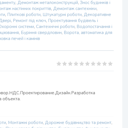
даменту
,
Демонтаж металоконструкцій
,
Знос будинків і
нтаж настінних покриттів
,
Демонтаж сантехніки
,
оти
,
Плиткові роботи
,
Штукатурні роботи
,
Декоративне
Двері
,
Ремонт під ключ
,
Проектування будівель і
Охоронні системи
,
Сантехнічні роботи
,
Водопостачання і
иціювання
,
Буріння свердловин
,
Ворота, автоматика для
овка печей і камінів
говор.НДС.Проектирование.Дизайн.Разработка
а объекта.
оти
,
Монтажні роботи
,
Дорожне будівництво та ремонт
,