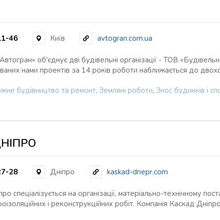
11-46
Київ
avtogran.com.ua
Автогран» об'єднує дві будівельні організації - ТОВ «Будівельн
зованих нами проектів за 14 років роботи наближається до дво
жне будівництво та ремонт
,
Земляні роботи
,
Знос будинків і с
ДНІПРО
27-28
Дніпро
kaskad-dnepr.com
о спеціалізується на організації, матеріально-технічному пост
роізоляційних і реконструкційних робіт. Компанія Каскад Дніпр