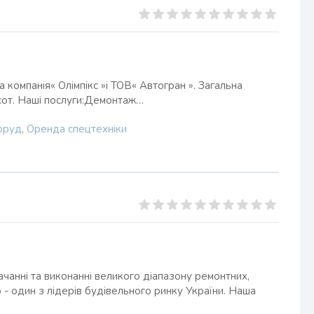
а компанія« Олімпікс »і ТОВ« Автогран ». Загальна
хсот. Наші послуги:Демонтаж…
поруд
,
Оренда спецтехніки
ачанні та виконанні великого діапазону ремонтних,
о - один з лідерів будівельного ринку України. Наша