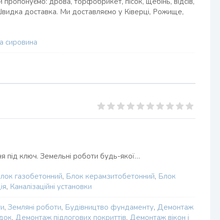
 пропонуємо: дрова, торфобрикет, пісок, щебінь, відсів,
. Швидка доставка. Ми доставляємо у Ківерці, Рожище,
а сировина
я під ключ. Земельні роботи будь-якої…
лок газобетонний
,
Блок керамзитобетонний
,
Блок
ія
,
Каналізаційні установки
ти
,
Земляні роботи
,
Будівництво фундаменту
,
Демонтаж
одок
,
Демонтаж підлогових покриттів
,
Демонтаж вікон і