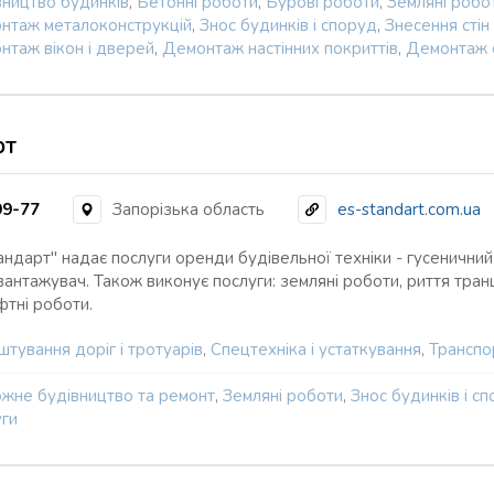
вництво будинків
,
Бетонні роботи
,
Бурові роботи
,
Земляні робо
нтаж металоконструкцій
,
Знос будинків і споруд
,
Знесення стін
нтаж вікон і дверей
,
Демонтаж настінних покриттів
,
Демонтаж с
рт
99-77
Запорізька область
es-standart.com.ua
ндарт" надає послуги оренди будівельної техніки - гусеничний 
антажувач. Також виконує послуги: земляні роботи, риття транш
тні роботи.
тування доріг і тротуарів
,
Спецтехніка і устаткування
,
Транспор
жне будівництво та ремонт
,
Земляні роботи
,
Знос будинків і с
уги