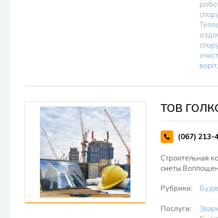
робо
спор
Тепло
оздо
спор
очис
воріт
ТОВ ГОЛК
(067) 213-
Строительная к
сметы.Воплощен
Рубрики:
Будів
Послуги:
Звар