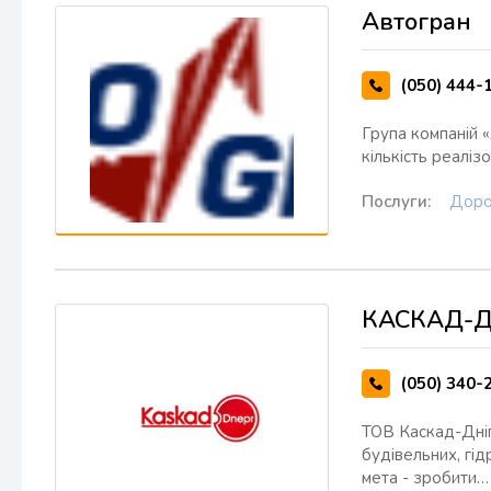
Автогран
(050) 444-
Група компаній «
кількість реалі
Послуги:
Доро
КАСКАД-
(050) 340-
ТОВ Каскад-Дніпр
будівельних, гід
мета - зробити…