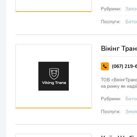
Рубрики:
Залі
Послуги:
Бето
Вікінг Тран
(067) 219-
ТОВ «ВікінгТран
на ринку як наді
Рубрики:
Бето
Послуги:
Земл