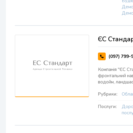
Буді
Демо
Демо
ЄС Станда
(097) 799-
Компанія "ЄС Ста
фронтальний нав
водойм, ландшаф
Рубрики:
Облаш
Послуги:
Доро
посл