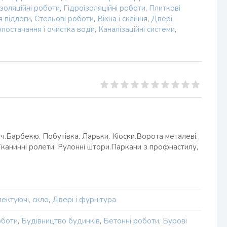
золяційні роботи
,
Гідроізоляційні роботи
,
Плиткові
 підлоги
,
Стельові роботи
,
Вікна і скління
,
Двері
,
постачання і очистка води
,
Каналізаційні системи
,
ч.Барбекю. Побутівка. Ларьки. Кіоски.Ворота металеві.
 Тканинні ролети. Рулонні штори.Паркани з профнастилу,
лектуючі, скло
,
Двері і фурнітура
оботи
,
Будівництво будинків
,
Бетонні роботи
,
Бурові