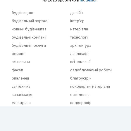
© 2025 зроблено в
mc design
будівництво
дизайн
будівельний портал
інтер'єр
новини будівництва
матеріали
будівельні компанії
технології
будівельні послуги
архітектура
ремонт
ландшафт
всi новини
всi компанії
фасад
оздоблювальні роботи
опалення
благоустрій
сантехніка
покрівельні матеріали
каналізація
освітлення
електрика
водопровід
будівельні роботи
нерухомість
всi бренди