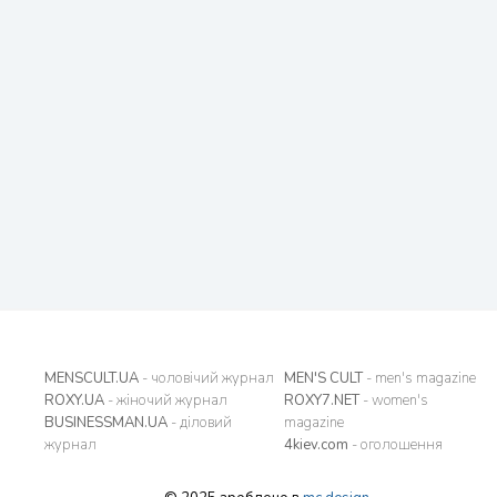
MENSCULT.UA
- чоловічий журнал
MEN'S CULT
- men's magazine
ROXY.UA
- жіночий журнал
ROXY7.NET
- women's
BUSINESSMAN.UA
- діловий
magazine
журнал
4kiev.com
- оголошення