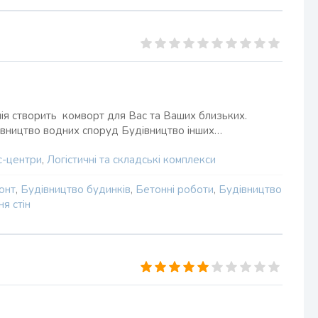
нія створить комворт для Вас та Ваших близьких.
дівництво водних споруд Будівництво інших…
с-центри
,
Логістичні та складські комплекси
онт
,
Будівництво будинків
,
Бетонні роботи
,
Будівництво
я стін