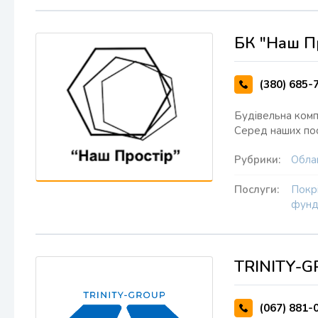
БК "Наш Пр
(380) 685-
Будівельна комп
Серед наших пос
Рубрики:
Облаш
Послуги:
Покр
фунд
TRINITY-
(067) 881-