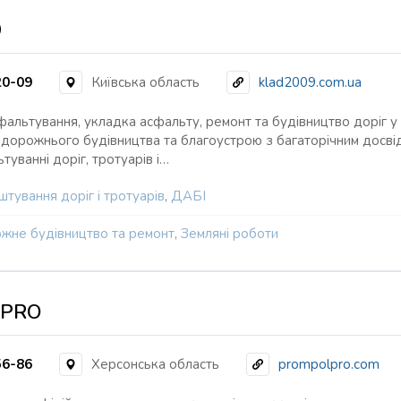
9
20-09
Київська область
klad2009.com.ua
сфальтування, укладка асфальту, ремонт та будівництво доріг
 дорожнього будівництва та благоустрою з багаторічним досві
туванні доріг, тротуарів і…
тування доріг і тротуарів
,
ДАБІ
жне будівництво та ремонт
,
Земляні роботи
PRO
56-86
Херсонська область
prompolpro.com