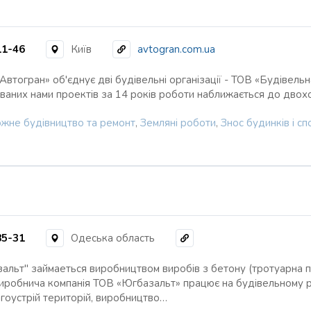
11-46
Київ
avtogran.com.ua
Автогран» об'єднує дві будівельні організації - ТОВ «Будівельн
зованих нами проектів за 14 років роботи наближається до дво
жне будівництво та ремонт
,
Земляні роботи
,
Знос будинків і с
85-31
Одеська область
альт" займаеться виробництвом виробів з бетону (тротуарна 
Виробнича компанія ТОВ «Югбазальт» працює на будівельному р
гоустрій територій, виробництво…