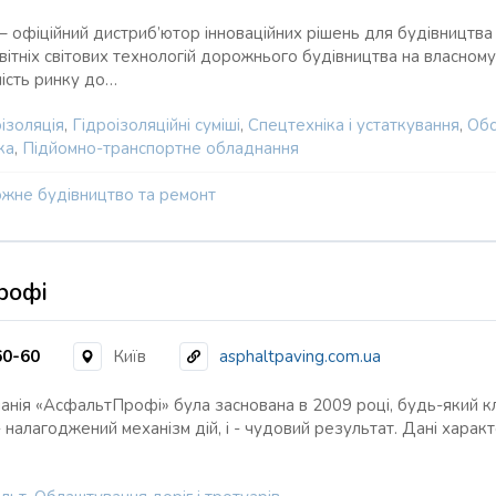
 офіційний дистриб’ютор інноваційних рішень для будівництва т
ітніх світових технологій дорожнього будівництва на власному д
ість ринку до…
ізоляція
,
Гідроізоляційні суміші
,
Спецтехніка і устаткування
,
Обс
ка
,
Підйомно-транспортне обладнання
жне будівництво та ремонт
рофі
60-60
Київ
asphaltpaving.com.ua
панія «АсфальтПрофі» була заснована в 2009 році, будь-який кл
- налагоджений механізм дій, і - чудовий результат. Дані харак