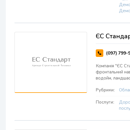
Демо
Демо
ЄС Станда
(097) 799-
Компанія "ЄС Ста
фронтальний нав
водойм, ландшаф
Рубрики:
Облаш
Послуги:
Доро
посл