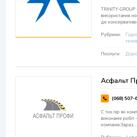
TRINITY-GROUP –
використання нов
де консервативн
Рубрики:
Гідро
техні
Послуги:
Доро
Асфальт П
(068) 507-
C тих пір як ком
виконанні робіт 
компанія.Зараз…