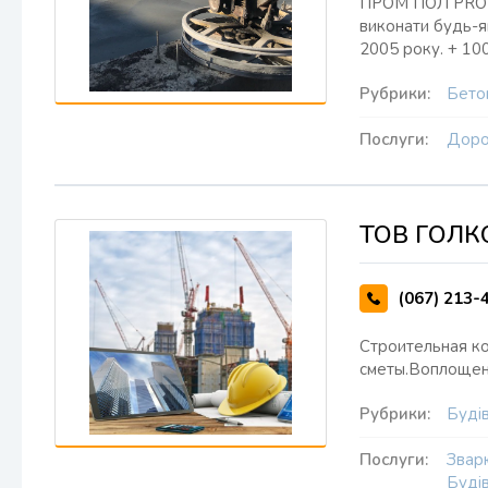
ПРОМ ПОЛ PRO - 
виконати будь-я
2005 року. + 10
Рубрики:
Бето
Послуги:
Доро
ТОВ ГОЛК
(067) 213-
Строительная к
сметы.Воплощен
Рубрики:
Будів
Послуги:
Звар
Буді