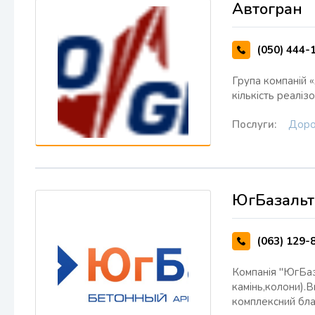
Автогран
(050) 444-
Група компаній «
кількість реалі
Послуги:
Доро
ЮгБазальт
(063) 129-
Компанія "ЮгБаз
камінь,колони).
комплексний бла