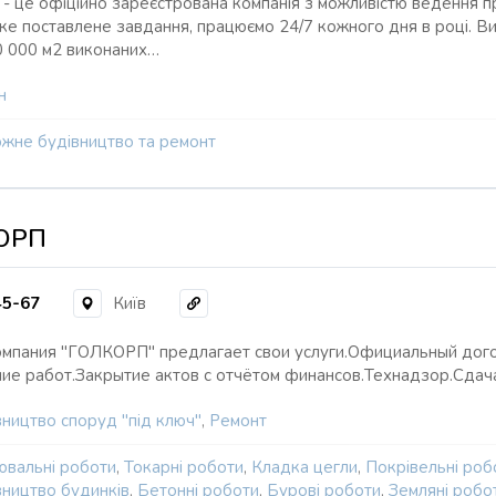
це офіційно зареєстрована компанія з можливістю ведення проє
ке поставлене завдання, працюємо 24/7 кожного дня в році. В
0 000 м2 виконаних…
н
жне будівництво та ремонт
ОРП
45-67
Київ
омпания "ГОЛКОРП" предлагает свои услуги.Официальный до
ие работ.Закрытие актов с отчётом финансов.Технадзор.Сдач
ництво споруд "під ключ"
,
Ремонт
ювальні роботи
,
Токарні роботи
,
Кладка цегли
,
Покрівельні роб
вництво будинків
,
Бетонні роботи
,
Бурові роботи
,
Земляні робо