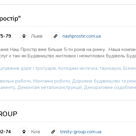
остір"
75-79
Львів
nashprostir.com.ua
анія Наш Простір вже більше 5-ти років на ринку. Наша компа
луг є такі як:Будівництво житлових і нежитлових будівель Бу
тування доріг і тротуарів
,
Котеджні містечка, таунхауси
,
Бізне
івельні роботи
,
Монтажні роботи
,
Дорожне будівництво та рем
аменту
,
Демонтаж металоконструкцій
,
Декоративне оздобленн
GROUP
02-74
Київ
trinity-group.com.ua