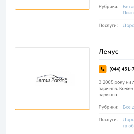
Рубрики:
Бето
Плит
Послуги:
Доро
Лемус
(044) 451-
З 2005 року ми 
паркінгів. Кожен
паркінгів…
Рубрики:
Все 
Послуги:
Доро
та о