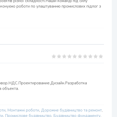
ктів різної складності.Нашій команді під силу
иконуємо роботи по улаштуванню промислових підлог з
говор.НДС.Проектирование.Дизайн.Разработка
а объекта.
оти
,
Монтажні роботи
,
Дорожне будівництво та ремонт
,
ти
,
Промислове будівництво
,
Будівництво фундаменту
,