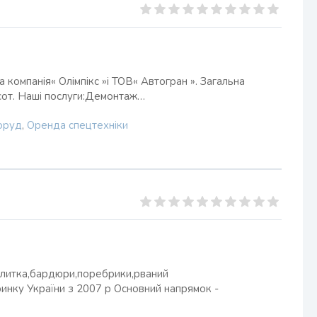
а компанія« Олімпікс »і ТОВ« Автогран ». Загальна
хсот. Наші послуги:Демонтаж…
поруд
,
Оренда спецтехніки
плитка,бардюри,поребрики,рваний
инку України з 2007 р Основний напрямок -