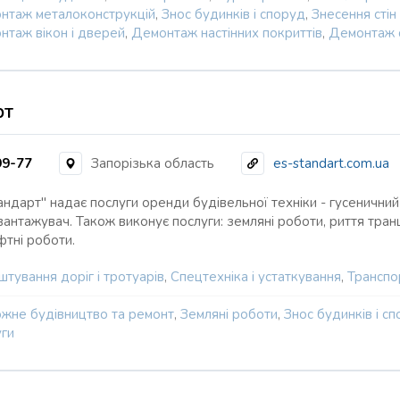
нтаж металоконструкцій
,
Знос будинків і споруд
,
Знесення стін
нтаж вікон і дверей
,
Демонтаж настінних покриттів
,
Демонтаж с
рт
99-77
Запорізька область
es-standart.com.ua
ндарт" надає послуги оренди будівельної техніки - гусеничний 
антажувач. Також виконує послуги: земляні роботи, риття транш
тні роботи.
тування доріг і тротуарів
,
Спецтехніка і устаткування
,
Транспор
жне будівництво та ремонт
,
Земляні роботи
,
Знос будинків і с
уги