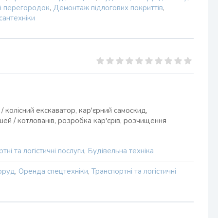
 і перегородок
,
Демонтаж підлогових покриттів
,
антехніки
/ колісний екскаватор, кар'єрний самоскид,
ей / котлованів, розробка кар'єрів, розчищення
тні та логістичні послуги
,
Будівельна техніка
поруд
,
Оренда спецтехніки
,
Транспортні та логістичні