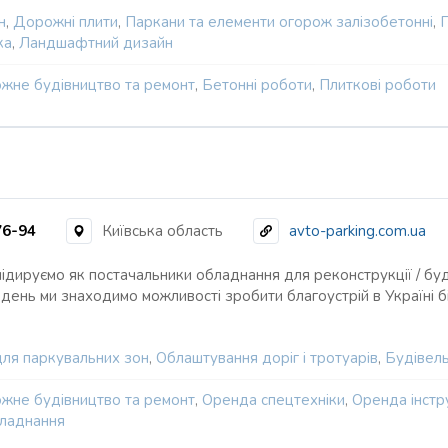
н
,
Дорожні плити
,
Паркани та елементи огорож залізобетонні
,
П
ка
,
Ландшафтний дизайн
жне будівництво та ремонт
,
Бетонні роботи
,
Плиткові роботи
76-94
Київська область
avto-parking.com.ua
лідируємо як постачальники обладнання для реконструкції / буд
 день ми знаходимо можливості зробити благоустрій в Україні бі
для паркувальних зон
,
Облаштування доріг і тротуарів
,
Будівель
жне будівництво та ремонт
,
Оренда спецтехніки
,
Оренда інстр
бладнання