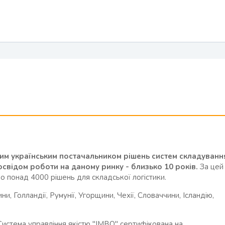
им українським постачальником рішень систем складуванн
освідом роботи на даному ринку - близько 10 років.
За цей
 понад 4000 рішень для складської логістики.
 Голландії, Румунії, Угорщини, Чехії, Словаччини, Ісландію,
Система управління якістю "ІМВО" сертифікована на