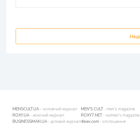
Наді
MENSCULT.UA
- чоловічий журнал
MEN'S CULT
- men's magazine
ROXY.UA
- жіночий журнал
ROXY7.NET
- women's magazine
BUSINESSMAN.UA
- діловий журнал
4kiev.com
- оголошення