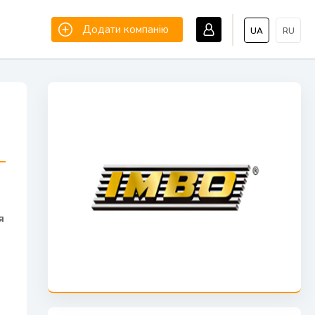
Додати компанію
UA
RU
я