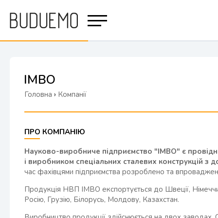
ІМВО
Головна
›
Компанії
ПРО КОМПАНІЮ
Науково-виробниче підприємство "ІМВО" є провідн
і виробником спеціальних сталевих конструкцій з д
час фахівцями підприємства розроблено та впроваджено
Продукція НВП ІМВО експортується до Швеції, Німеччини,
Росію, Грузію, Білорусь, Молдову, Казахстан.
Виробництво продукції здійснюється на двох заводах. 