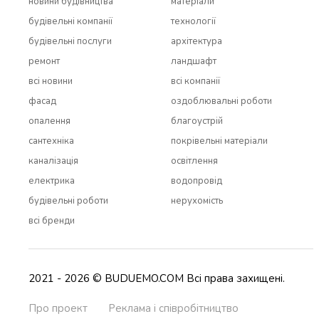
новини будівництва
матеріали
будівельні компанії
технології
будівельні послуги
архітектура
ремонт
ландшафт
всi новини
всi компанії
фасад
оздоблювальні роботи
опалення
благоустрій
сантехніка
покрівельні матеріали
каналізація
освітлення
електрика
водопровід
будівельні роботи
нерухомість
всi бренди
2021 - 2026 © BUDUEMO.COM Всі права захищені.
Про проект
Реклама і співробітництво