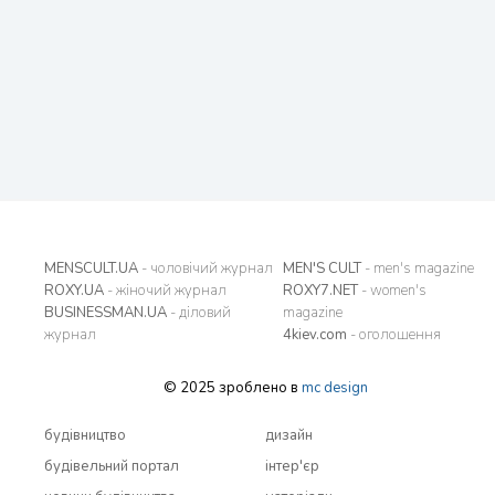
MENSCULT.UA
- чоловічий журнал
MEN'S CULT
- men's magazine
ROXY.UA
- жіночий журнал
ROXY7.NET
- women's
BUSINESSMAN.UA
- діловий
magazine
журнал
4kiev.com
- оголошення
© 2025 зроблено в
mc design
будівництво
дизайн
будівельний портал
інтер'єр