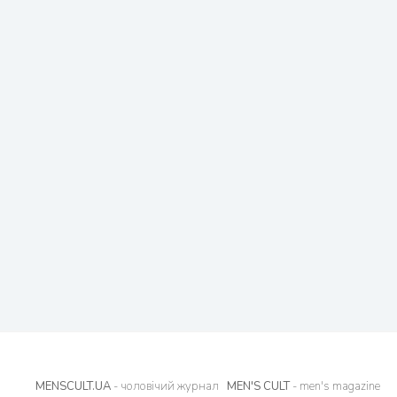
MENSCULT.UA
- чоловічий журнал
MEN'S CULT
- men's magazine