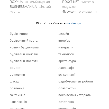
ROXY.UA
- жіночий журнал
ROXY7.NET
- women's
BUSINESSMAN.UA
- діловий
magazine
журнал
4kiev.com
- оголошення
© 2025 зроблено в
mc design
будівництво
дизайн
будівельний портал
інтер'єр
новини будівництва
матеріали
будівельні компанії
технології
будівельні послуги
архітектура
ремонт
ландшафт
всi новини
всi компанії
фасад
оздоблювальні роботи
опалення
благоустрій
сантехніка
покрівельні матеріали
каналізація
освітлення
електрика
водопровід