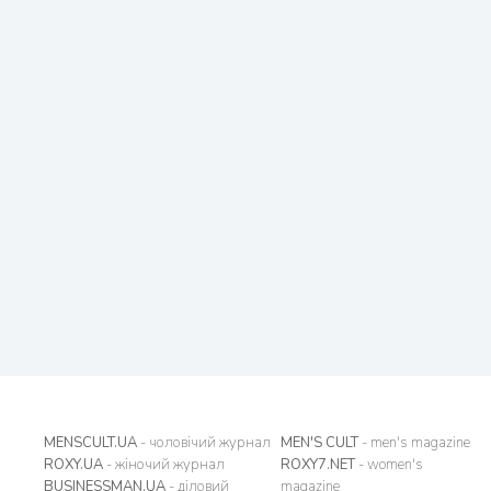
MENSCULT.UA
- чоловічий журнал
MEN'S CULT
- men's magazine
ROXY.UA
- жіночий журнал
ROXY7.NET
- women's
BUSINESSMAN.UA
- діловий
magazine