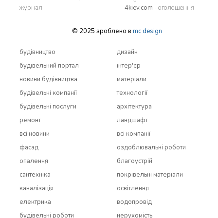
журнал
4kiev.com
- оголошення
© 2025 зроблено в
mc design
будівництво
дизайн
будівельний портал
інтер'єр
новини будівництва
матеріали
будівельні компанії
технології
будівельні послуги
архітектура
ремонт
ландшафт
всi новини
всi компанії
фасад
оздоблювальні роботи
опалення
благоустрій
сантехніка
покрівельні матеріали
каналізація
освітлення
електрика
водопровід
будівельні роботи
нерухомість