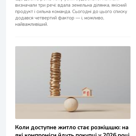
визначали три речі: вдала земельна ділянка, якісний
продукт і сильна команда. Сьогодні до цього списку
додався четвертий фактор — і, можливо,
найважливіший.
Коли доступне житло стає розкішшю: на
які компроміси йдуть покупці у 2026 році