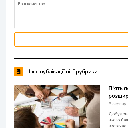
Інші публікації цієї рубрики
П'ять п
розшир
5 серпн
Добудова
нього баж
вистачає.