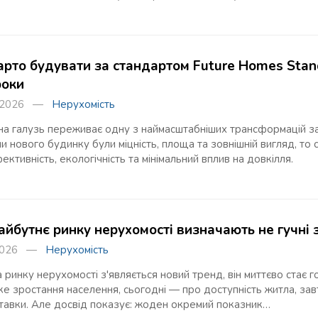
арто будувати за стандартом Future Homes Stand
роки
я 2026 —
Нерухомість
на галузь переживає одну з наймасштабніших трансформацій за 
и нового будинку були міцність, площа та зовнішній вигляд, то
ктивність, екологічність та мінімальний вплив на довкілля.
айбутнє ринку нерухомості визначають не гучні
 2026 —
Нерухомість
ринку нерухомості з'являється новий тренд, він миттєво стає 
ке зростання населення, сьогодні — про доступність житла, зав
ставки. Але досвід показує: жоден окремий показник…