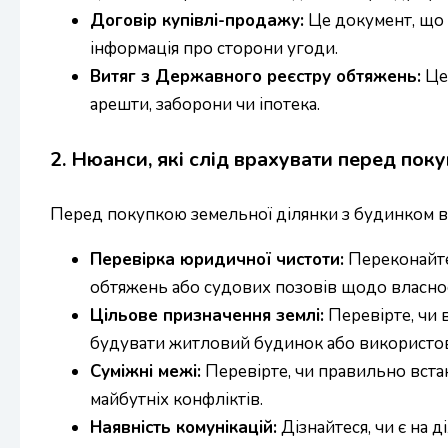
Договір купівлі-продажу:
Це документ, що 
інформація про сторони угоди.
Витяг з Державного реєстру обтяжень:
Цей
арешти, заборони чи іпотека.
2. Нюанси, які слід врахувати перед пок
Перед покупкою земельної ділянки з будинком в
Перевірка юридичної чистоти:
Переконайтес
обтяжень або судових позовів щодо власнос
Цільове призначення землі:
Перевірте, чи 
будувати житловий будинок або використову
Суміжні межі:
Перевірте, чи правильно встан
майбутніх конфліктів.
Наявність комунікацій:
Дізнайтеся, чи є на д