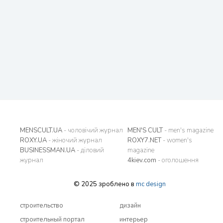
MENSCULT.UA
- чоловічий журнал
MEN'S CULT
- men's magazine
ROXY.UA
- жіночий журнал
ROXY7.NET
- women's
BUSINESSMAN.UA
- діловий
magazine
журнал
4kiev.com
- оголошення
© 2025 зроблено в
mc design
строительство
дизайн
строительный портал
интерьер