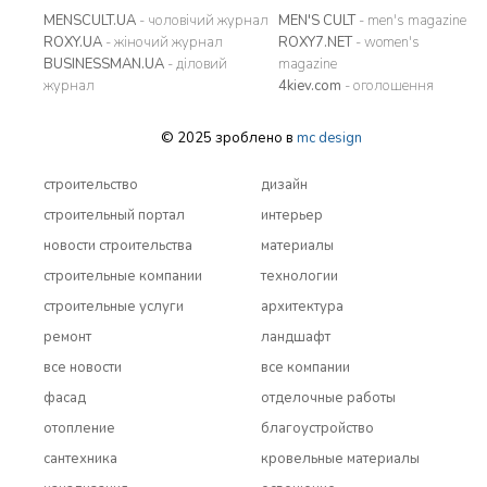
MENSCULT.UA
- чоловічий журнал
MEN'S CULT
- men's magazine
ROXY.UA
- жіночий журнал
ROXY7.NET
- women's
BUSINESSMAN.UA
- діловий
magazine
журнал
4kiev.com
- оголошення
© 2025 зроблено в
mc design
строительство
дизайн
строительный портал
интерьер
новости строительства
материалы
строительные компании
технологии
строительные услуги
архитектура
ремонт
ландшафт
все новости
все компании
фасад
отделочные работы
отопление
благоустройство
сантехника
кровельные материалы