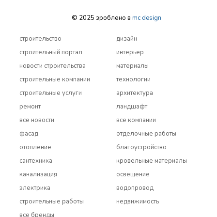
© 2025 зроблено в
mc design
строительство
дизайн
строительный портал
интерьер
новости строительства
материалы
строительные компании
технологии
строительные услуги
архитектура
ремонт
ландшафт
все новости
все компании
фасад
отделочные работы
отопление
благоустройство
сантехника
кровельные материалы
канализация
освещение
электрика
водопровод
строительные работы
недвижимость
все бренды