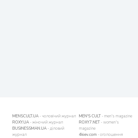
MENSCULT.UA
- чоловічий журнал
MEN'S CULT
- men's magazine
ROXY.UA
- жіночий журнал
ROXY7.NET
- women's
BUSINESSMAN.UA
- діловий
magazine
журнал
4kiev.com
- оголошення