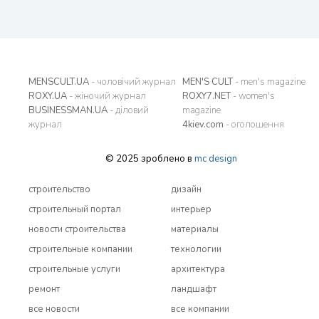
MENSCULT.UA
- чоловічий журнал
MEN'S CULT
- men's magazine
ROXY.UA
- жіночий журнал
ROXY7.NET
- women's
BUSINESSMAN.UA
- діловий
magazine
журнал
4kiev.com
- оголошення
© 2025 зроблено в
mc design
строительство
дизайн
строительный портал
интерьер
новости строительства
материалы
строительные компании
технологии
строительные услуги
архитектура
ремонт
ландшафт
все новости
все компании