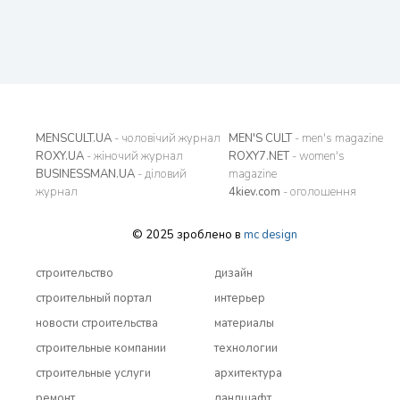
MENSCULT.UA
- чоловічий журнал
MEN'S CULT
- men's magazine
ROXY.UA
- жіночий журнал
ROXY7.NET
- women's
BUSINESSMAN.UA
- діловий
magazine
журнал
4kiev.com
- оголошення
© 2025 зроблено в
mc design
строительство
дизайн
строительный портал
интерьер
новости строительства
материалы
строительные компании
технологии
строительные услуги
архитектура
ремонт
ландшафт