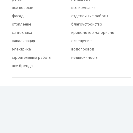
все новости
все компании
фасад
отделочные работы
отопление
благоустройство
сантехника
кровельные материалы
канализация
освещение
электрика
водопровод
строительные работы
недвижимость
все бренды
2021 - 2026 © BUDUEMO.COM Все права защищены.
О проекте
Реклама и сотрудничество
Контакты