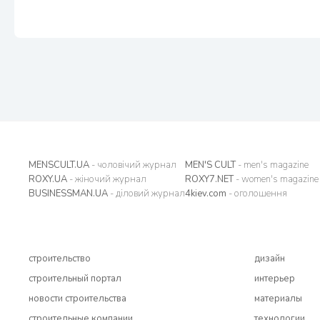
MENSCULT.UA
- чоловічий журнал
MEN'S CULT
- men's magazine
ROXY.UA
- жіночий журнал
ROXY7.NET
- women's magazine
BUSINESSMAN.UA
- діловий журнал
4kiev.com
- оголошення
строительство
дизайн
строительный портал
интерьер
новости строительства
материалы
строительные компании
технологии