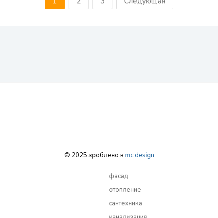
1
2
3
Следующая
© 2025 зроблено в
mc design
фасад
отопление
сантехника
канализация