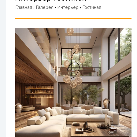
Главная
›
Галерея
›
Интерьер
›
Гостиная