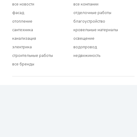
все новости
все компании
фасад
отделочные работы
отопление
благоустройство
сантехника
кровельные материалы
канализация
освещение
электрика
водопровод
строительные работы
недвижимость
все бренды
2021 - 2026 © BUDUEMO.COM Все права защищены.
О проекте
Реклама и сотрудничество
Контакты