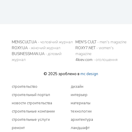
MENSCULT.UA
- чоловічий журнал
MEN'S CULT
- men's magazine
ROXY.UA
- жіночий журнал
ROXY7.NET
- women's
BUSINESSMAN.UA
- діловий
magazine
журнал
4kiev.com
- оголошення
© 2025 зроблено в
mc design
строительство
дизайн
строительный портал
интерьер
новости строительства
материалы
строительные компании
технологии
строительные услуги
архитектура
ремонт
ландшафт