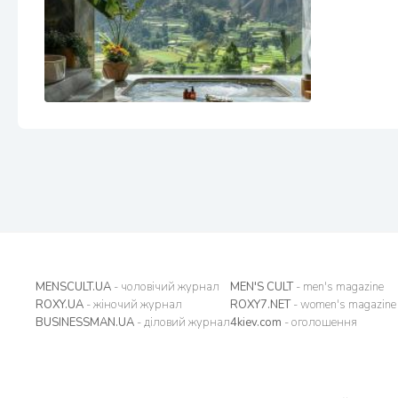
MENSCULT.UA
- чоловічий журнал
MEN'S CULT
- men's magazine
ROXY.UA
- жіночий журнал
ROXY7.NET
- women's magazine
BUSINESSMAN.UA
- діловий журнал
4kiev.com
- оголошення