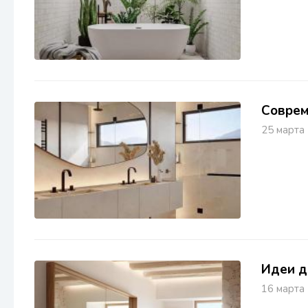
Соврем
25 март
Идеи д
16 март