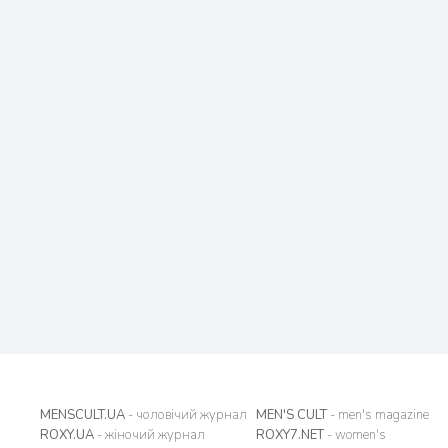
MENSCULT.UA
- чоловічий журнал
MEN'S CULT
- men's magazine
ROXY.UA
- жіночий журнал
ROXY7.NET
- women's