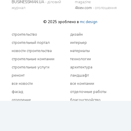
BUSINESSMAN.UA
- діловий
magazine
журнал
4kiev.com
- оголошення
© 2025 зроблено в
mc design
строительство
дизайн
строительный портал
интерьер
новости строительства
материалы
строительные компании
технологии
строительные услуги
архитектура
ремонт
ландшафт
все новости
все компании
фасад
отделочные работы
отопление
благоустройство
сантехника
кровельные материалы
канализация
освещение
электрика
водопровод