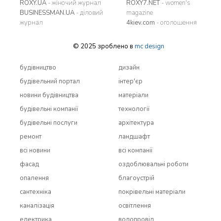
ROXY.UA
- жіночий журнал
ROXY7.NET
- women's
BUSINESSMAN.UA
- діловий
magazine
журнал
4kiev.com
- оголошення
© 2025 зроблено в
mc design
будівництво
дизайн
будівельний портал
інтер'єр
новини будівництва
матеріали
будівельні компанії
технології
будівельні послуги
архітектура
ремонт
ландшафт
всi новини
всi компанії
фасад
оздоблювальні роботи
опалення
благоустрій
сантехніка
покрівельні матеріали
каналізація
освітлення
електрика
водопровід