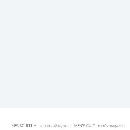
MENSCULT.UA
- чоловічий журнал
MEN'S CULT
- men's magazine