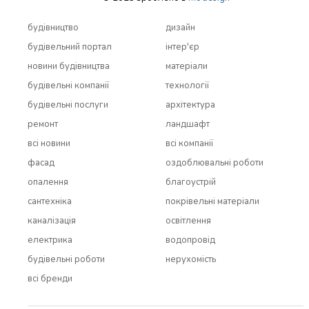
будівництво
дизайн
будівельний портал
інтер'єр
новини будівництва
матеріали
будівельні компанії
технології
будівельні послуги
архітектура
ремонт
ландшафт
всi новини
всi компанії
фасад
оздоблювальні роботи
опалення
благоустрій
сантехніка
покрівельні матеріали
каналізація
освітлення
електрика
водопровід
будівельні роботи
нерухомість
всi бренди