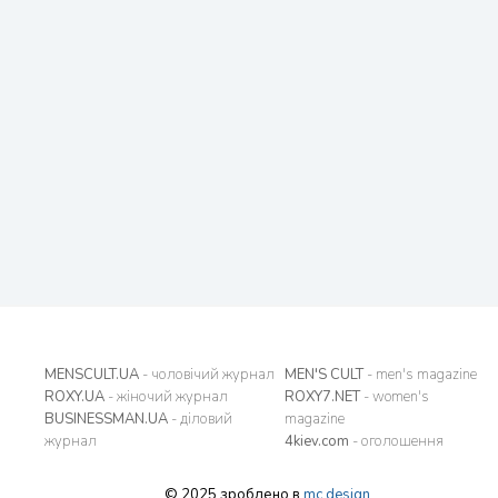
MENSCULT.UA
- чоловічий журнал
MEN'S CULT
- men's magazine
ROXY.UA
- жіночий журнал
ROXY7.NET
- women's
BUSINESSMAN.UA
- діловий
magazine
журнал
4kiev.com
- оголошення
© 2025 зроблено в
mc design